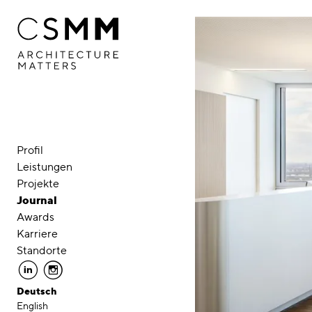
Direkt zum Inhalt
Profil
Leistungen
Projekte
Journal
Awards
Karriere
Standorte
linkedin
instagram
Deutsch
English