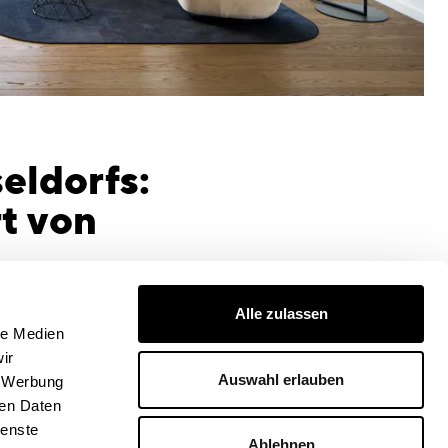
eldorfs:
t von
Alle zulassen
undlage des Innenraumkonzeptes von CSMM ausgearbeitete
le Medien
t- und Materialkonzept lässt dem geschützten Bestand
ir
d Freiraum und gibt dennoch dem neuen Nutzer die
Auswahl erlauben
, Werbung
t, in einer maßgeschneiderten Atmosphäre und Gestaltung
ren Daten
zeigen und zu arbeiten.
ienste
Ablehnen