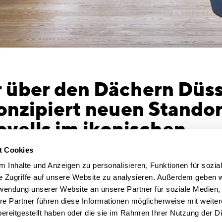
 über den Dächern Düss
zipiert neuen Standor
vells im ikonischen
eibenhaus
t Cookies
 2025 - Knapp 10.000 Quadratmeter auf 10
Das als Gr
 Inhalte und Anzeigen zu personalisieren, Funktionen für sozia
Hogan Lovells bezog nach 12 Monaten
Farb,- Lich
e Zugriffe auf unsere Website zu analysieren. Außerdem geben w
 Räume im 4. bis 9. sowie 21. bis 24 Stock
ausreichen
rwendung unserer Website an unsere Partner für soziale Medien
en Düsseldorfer Dreischeibenhauses.
Möglichkei
re Partner führen diese Informationen möglicherweise mit weite
tzung des komplexen Projekts übernahm
Präsenz zu 
ereitgestellt haben oder die sie im Rahmen Ihrer Nutzung der D