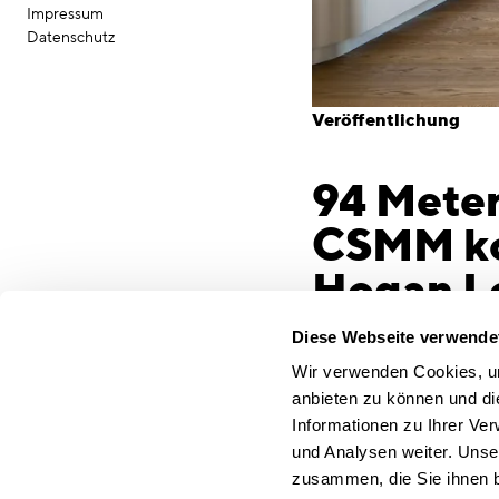
Impressum
Datenschutz
Veröffentlichung
94 Meter
CSMM kon
Hogan Lo
Dreisch
Diese Webseite verwende
Düsseldorf, 10. März
Wir verwenden Cookies, um
Etagen: Die Kanzlei 
anbieten zu können und di
Umbauphase ihre neuen
Informationen zu Ihrer Ve
des denkmalgeschützt
und Analysen weiter. Unse
Konzeption und Umse
zusammen, die Sie ihnen b