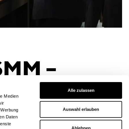
SMM –
Fest
Alle zulassen
le Medien
ir
Auswahl erlauben
, Werbung
ren Daten
ienste
Ablehnen