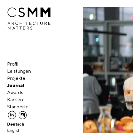
Direkt zum Inhalt
Profil
Leistungen
Projekte
Journal
Awards
Karriere
Standorte
linkedin
instagram
Deutsch
English