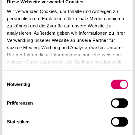
Diese Webseite verwendet Cookies
Nutzer muss erkennen, welches Image die Immobilie
Wir verwenden Cookies, um Inhalte und Anzeigen zu
haben wird – und inwiefern er sich mit diesem
personalisieren, Funktionen für soziale Medien anbieten
identifizieren kann. Denn für viele Unternehmer ist das
zu können und die Zugriffe auf unsere Website zu
Büro heute mehr als eine Produktionsstätte. Es ist eine
analysieren. Außerdem geben wir Informationen zu Ihrer
Plattform, auf der sie sich verwirklichen können“, sagt
Verwendung unserer Website an unsere Partner für
Tschörtner.
soziale Medien, Werbung und Analysen weiter. Unsere
Partner führen diese Informationen möglicherweise mit
weiteren Daten zusammen, die Sie ihnen bereitgestellt
haben oder die sie im Rahmen Ihrer Nutzung der Dienste
gesammelt haben.
Einwilligungsauswahl
Notwendig
Nach den Worten des Experten entsteht ein
erfolgreiches Gebäude durch eine detaillierte
planerische Auseinandersetzung mit den
Präferenzen
Anforderungen der Eigentümer und der künftigen
Nutzer. Bereits existierende Gebäudeparameter
Statistiken
müssen analysiert, Alleinstellungsmerkmale identifiziert
und der Charakter eines Gebäudes herausgearbeitet