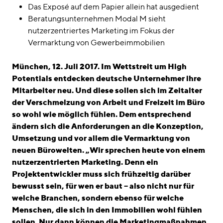
linkedin
instagram
Das Exposé auf dem Papier allein hat ausgedient
Beratungsunternehmen Modal M sieht
Deutsch
nutzerzentriertes Marketing im Fokus der
English
Vermarktung von Gewerbeimmobilien
Impressum
München, 12. Juli 2017. Im Wettstreit um High
Datenschutz
Potentials entdecken deutsche Unternehmer ihre
Mitarbeiter neu. Und diese sollen sich im Zeitalter
der Verschmelzung von Arbeit und Freizeit im Büro
so wohl wie möglich fühlen. Dem entsprechend
ändern sich die Anforderungen an die Konzeption,
Umsetzung und vor allem die Vermarktung von
neuen Bürowelten. „Wir sprechen heute von einem
nutzerzentrierten Marketing. Denn ein
Projektentwickler muss sich frühzeitig darüber
bewusst sein, für wen er baut – also nicht nur für
welche Branchen, sondern ebenso für welche
Menschen, die sich in den Immobilien wohl fühlen
sollen. Nur dann können die Marketingmaßnahmen