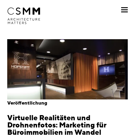
Direkt zum Inhalt
Profil
Leistungen
Projekte
Journal
Awards
Veröffentlichung
Karriere
Virtuelle Realitäten und
Standorte
Drohnenfotos: Marketing für
Büroimmobilien im Wandel