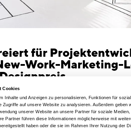
iert für Projektentwic
ew-Work-Marketing-L
Designpreis
Bei der Ma
 Bürogebäude in Münchner
t Cookies
getreu dem 
 nimmt neue Gestalt an /
 Inhalte und Anzeigen zu personalisieren, Funktionen für sozia
klassische
e Zugriffe auf unsere Website zu analysieren. Außerdem geben w
stattdessen
ge im Fritz eröffnet
rwendung unserer Website an unsere Partner für soziale Medien
und eindruck
er 2020. Die Büroimmobilie „Fritz“ im
re Partner führen diese Informationen möglicherweise mit weite
die Lounge,
Innenstadt, die QUEST Investment Partners
ereitgestellt haben oder die sie im Rahmen Ihrer Nutzung der D
Grundrissz
it dem Architektur- und