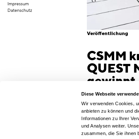
Impressum
Datenschutz
Veröffentlichung
CSMM kre
QUEST N
gewinnt 
Spektakuläres
Diese Webseite verwende
Schillerstraße
Wir verwenden Cookies, um
anbieten zu können und di
Marketing-Loun
Informationen zu Ihrer Ve
München, 29. Septemb
und Analysen weiter. Unse
Herzen der Münchner 
zusammen, die Sie ihnen b
gerade umfangreich m