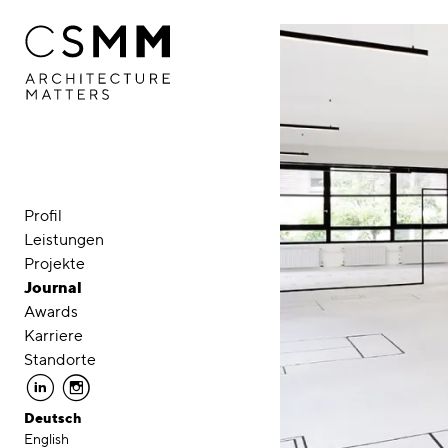
Direkt zum Inhalt
Profil
Leistungen
Projekte
Journal
Awards
Karriere
Standorte
linkedin
instagram
Deutsch
English