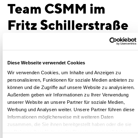
linkedin
instagram
Team CSMM im
Deutsch
Fritz Schillerstraße
English
Impressum
Kurz vor Fertigstellung des Bürogebäudes im
Bahnhofsviertel haben wir uns den Stand unserer
Datenschutz
Revitalisierung gemeinsam angeschaut. Vielen Dank an
Projektleiterin Barbara für diesen Blick hinter die
Diese Webseite verwendet Cookies
Kulissen. Wir freuen uns immer wieder zu sehen, wie
Wir verwenden Cookies, um Inhalte und Anzeigen zu
sehr es sich lohnt alter Bausubstanz ein zweites Leben
personalisieren, Funktionen für soziale Medien anbieten zu
zu schenken. Mit der neu gestalteten dunklen Fassade
können und die Zugriffe auf unsere Website zu analysieren.
und der Aufstockung um zwei Geschosse ist das Fritz ein
Außerdem geben wir Informationen zu Ihrer Verwendung
echter Hingucker. Das moderne Design im Innenraum
unserer Website an unsere Partner für soziale Medien,
verwandelt den 70er Jahre Bestand in eine moderne
Werbung und Analysen weiter. Unsere Partner führen diese
Arbeitswelt. Uns hat es gefallen, besonders die
Informationen möglicherweise mit weiteren Daten
Mittagspause auf der Dachterrasse mit fantastischen
zusammen, die Sie ihnen bereitgestellt haben oder die sie
Ausblick auf München und die Alpenkette.
im Rahmen Ihrer Nutzung der Dienste gesammelt haben.