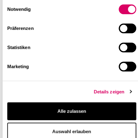
Einwilligungsauswahl
Notwendig
Präferenzen
Statistiken
linkedin
Marketing
Diese Seite teilen
Weiterführende Inhalte
Details zeigen
Alle zulassen
Auswahl erlauben