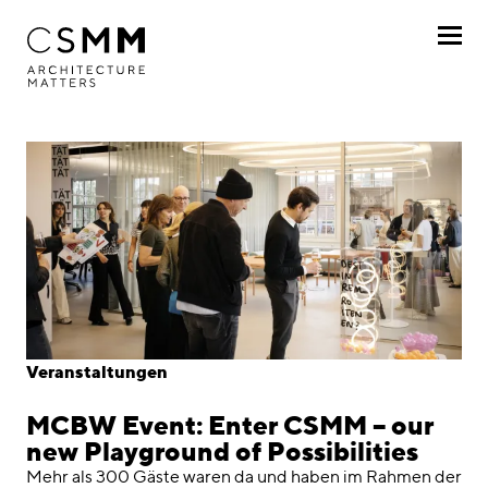
Direkt zum Inhalt
Profil
Leistungen
Projekte
Journal
Awards
Veranstaltungen
Karriere
MCBW Event: Enter CSMM – our
Standorte
new Playground of Possibilities
Mehr als 300 Gäste waren da und haben im Rahmen der