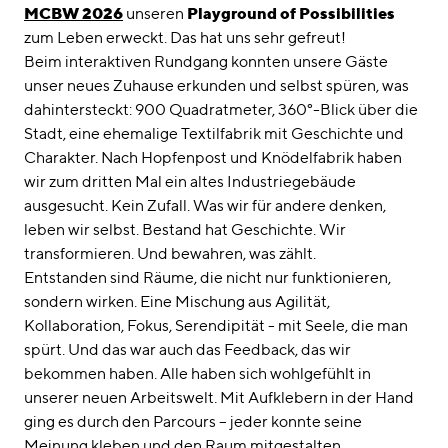
linkedin
instagram
MCBW 2026
unseren
Playground of Possibilities
zum Leben erweckt. Das hat uns sehr gefreut!
Deutsch
Beim interaktiven Rundgang konnten unsere Gäste
English
unser neues Zuhause erkunden und selbst spüren, was
dahintersteckt: 900 Quadratmeter, 360°-Blick über die
Impressum
Stadt, eine ehemalige Textilfabrik mit Geschichte und
Datenschutz
Charakter. Nach Hopfenpost und Knödelfabrik haben
wir zum dritten Mal ein altes Industriegebäude
ausgesucht. Kein Zufall. Was wir für andere denken,
leben wir selbst. Bestand hat Geschichte. Wir
transformieren. Und bewahren, was zählt.
Entstanden sind Räume, die nicht nur funktionieren,
sondern wirken. Eine Mischung aus Agilität,
Kollaboration, Fokus, Serendipität - mit Seele, die man
spürt. Und das war auch das Feedback, das wir
bekommen haben. Alle haben sich wohlgefühlt in
unserer neuen Arbeitswelt. Mit Aufklebern in der Hand
ging es durch den Parcours – jeder konnte seine
Meinung kleben und den Raum mitgestalten.