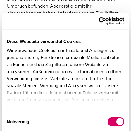
Umbruch befunden. Aber erst die mit ihr
einhergehenden hohen Anforderungen an Flexibilität
und technische Ausstattung haben die Entwicklung hin
zu hybrideren Arbeitsmodellen exponentiell
beschleunigt. Tatsächlich haben sich Homeoffice- und
Distanz-Modelle in zahllosen Bereichen als ausreichend
Diese Webseite verwendet Cookies
trag- und funktionsfähig erwiesen. Allerdings zu einem
Wir verwenden Cookies, um Inhalte und Anzeigen zu
hohen Preis. Denn nicht nur die Gesundheit der
personalisieren, Funktionen für soziale Medien anbieten
Angestellten droht in Ermangelung ergonomischer
zu können und die Zugriffe auf unsere Website zu
Arbeitsmittel und ausreichender Distanz zwischen
analysieren. Außerdem geben wir Informationen zu Ihrer
Arbeit und Privatem zu leiden, vor allem dem sozialen
Verwendung unserer Website an unsere Partner für
Miteinander und der Identifikation mit dem
soziale Medien, Werbung und Analysen weiter. Unsere
Arbeitgeber sind mit der Arbeit von Zuhause aus klare
Partner führen diese Informationen möglicherweise mit
Grenzen gesetzt. Deshalb versteht Bietau die aktuelle
weiteren Daten zusammen, die Sie ihnen bereitgestellt
Situation als einen Interimszustand, der dazu genutzt
haben oder die sie im Rahmen Ihrer Nutzung der Dienste
werden sollte, hybrides Arbeiten im Büro attraktiver zu
gesammelt haben.
Einwilligungsauswahl
gestalten: „Die gesellschaftlichen Veränderungen auf
Notwendig
soziokultureller Ebene, die durch die Corona-Pandemie