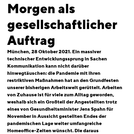
linkedin
instagram
Morgen als
Deutsch
gesellschaftlicher
English
Impressum
Auftrag
Datenschutz
München, 28 Oktober 2021. Ein massiver
technischer Entwicklungssprung in Sachen
Kommunikation kann nicht darüber
hinwegtäuschen: die Pandemie mit ihren
restriktiven Maßnahmen hat an den Grundfesten
unserer bisherigen Arbeitswelt gerüttelt. Arbeiten
von Zuhause ist für viele zum Alltag geworden,
weshalb sich ein Großteil der Angestellten trotz
eines von Gesundheitsminister Jens Spahn für
November in Aussicht gestellten Endes der
pandemischen Lage weiter umfangreiche
Homeoffice-Zeiten wünscht. Die daraus