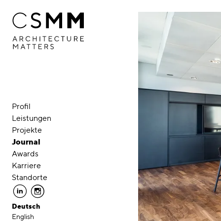
Direkt zum Inhalt
Profil
Leistungen
Projekte
Journal
Awards
Karriere
Standorte
linkedin
instagram
Deutsch
English