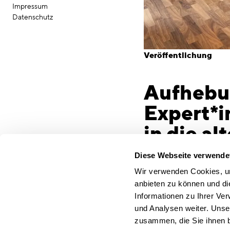
Impressum
Datenschutz
Veröffentlichung
Aufhebun
Expert*i
in die a
Aufhebung der Homeoff
Diese Webseite verwende
einfaches Zurück in d
Wir verwenden Cookies, um
Timo Brehme von CSM
anbieten zu können und di
Mitarbeiter*innen für 
Informationen zu Ihrer Ve
Kommunikation und A
und Analysen weiter. Unse
neuen Formen der Zu
zusammen, die Sie ihnen b
München, 2. Juni 202