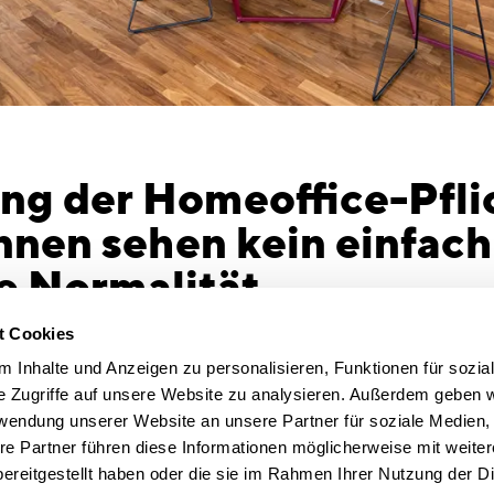
g der Homeoffice-Pflic
nnen sehen kein einfac
lte Normalität
ice-Pflicht (?): Expert*innen sehen kein
Event- un
t Cookies
ie alte Normalität
Zu einem s
 Inhalte und Anzeigen zu personalisieren, Funktionen für sozia
M fordert Einbeziehung der
regelmäßig
e Zugriffe auf unsere Website zu analysieren. Außerdem geben w
neues Social Interacting / Mehr Platz für
Events. Mit
rwendung unserer Website an unsere Partner für soziale Medien
ustausch / Behutsame Vorbereitung und
gemeinscha
re Partner führen diese Informationen möglicherweise mit weite
sammenarbeit notwendig
gestalten 
ereitgestellt haben oder die sie im Rahmen Ihrer Nutzung der D
1. Während der Bundesverband der Industrie
soziales Mi