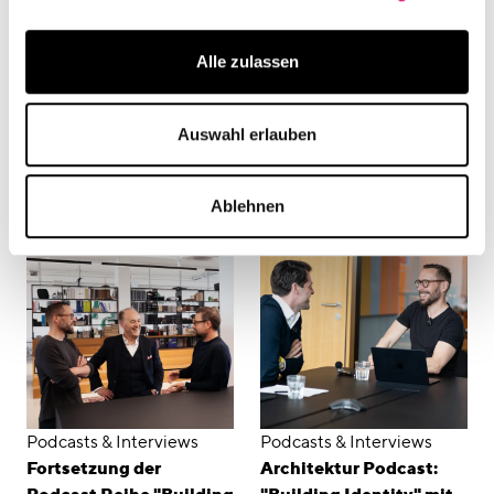
Alle zulassen
News
Podcasts & Interviews
Vortrag von Timo
CUBE Podcast mit Timo
Brehme beim Next
Brehme auf der BAU
Auswahl erlauben
Expertenforum in
Frankfurt
Ablehnen
Podcasts & Interviews
Podcasts & Interviews
Fortsetzung der
Architektur Podcast: