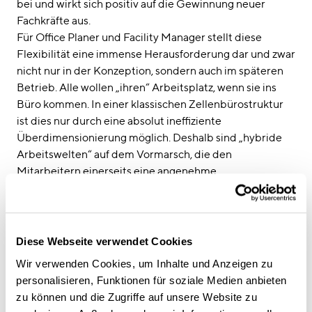
linkedin
instagram
bei und wirkt sich positiv auf die Gewinnung neuer
Fachkräfte aus.
Deutsch
Für Office Planer und Facility Manager stellt diese
Flexibilität eine immense Herausforderung dar und zwar
English
nicht nur in der Konzeption, sondern auch im späteren
Impressum
Betrieb. Alle wollen „ihren“ Arbeitsplatz, wenn sie ins
Datenschutz
Büro kommen. In einer klassischen Zellenbürostruktur
ist dies nur durch eine absolut ineffiziente
Überdimensionierung möglich. Deshalb sind „hybride
Arbeitswelten“ auf dem Vormarsch, die den
Mitarbeitern einerseits eine angenehme
Arbeitsatmosphäre bieten, andererseits durch
Flächeneffizienz den Ressourcenverbrauch und damit
die Kosten auf einem akzeptablen Niveau halten.
Das und mehr ist Thema unter anderem im Vortrag
Diese Webseite verwendet Cookies
von Sven Bietau beim diesjährigen
Workplace-
Wir verwenden Cookies, um Inhalte und Anzeigen zu
Kongress
des Facility Managers am 18.10.2023 in
personalisieren, Funktionen für soziale Medien anbieten
Frankfurt.
zu können und die Zugriffe auf unsere Website zu
Wir freuen uns darauf!