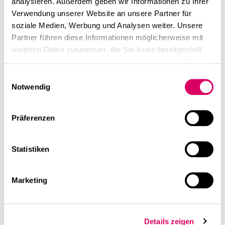
analysieren. Außerdem geben wir Informationen zu Ihrer
Verwendung unserer Website an unsere Partner für
soziale Medien, Werbung und Analysen weiter. Unsere
Partner führen diese Informationen möglicherweise mit
weiteren Daten zusammen, die Sie ihnen bereitgestellt
haben oder die sie im Rahmen Ihrer Nutzung der Dienste
gesammelt haben.
Einwilligungsauswahl
Notwendig
linkedin
Diese Seite teilen
Präferenzen
Weiterführende Inhalte
Statistiken
Marketing
Details zeigen