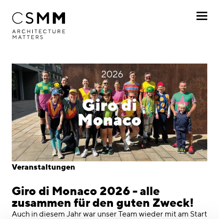
Direkt zum Inhalt
Profil
Leistungen
Projekte
Journal
Awards
Veranstaltungen
Karriere
Giro di Monaco 2026 - alle
Standorte
zusammen für den guten Zweck!
Auch in diesem Jahr war unser Team wieder mit am Start