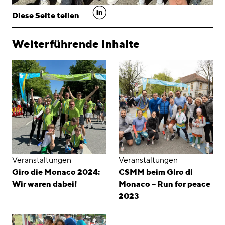
linkedin
Diese Seite teilen
Weiterführende Inhalte
Veranstaltungen
Veranstaltungen
Giro die Monaco 2024:
CSMM beim Giro di
Wir waren dabei!
Monaco – Run for peace
2023