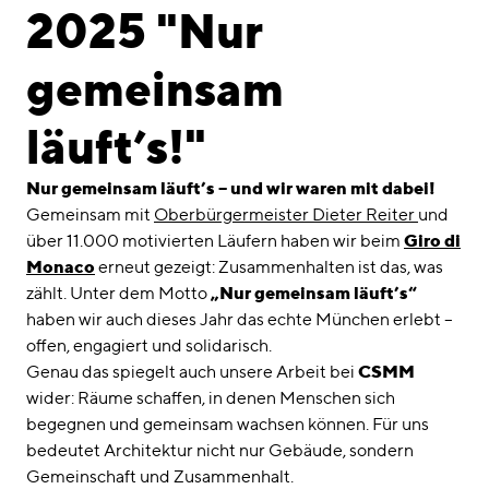
linkedin
instagram
2025 "Nur
Deutsch
gemeinsam
English
Impressum
läuft’s!"
Datenschutz
Nur gemeinsam läuft’s – und wir waren mit dabei!
Gemeinsam mit
Oberbürgermeister Dieter Reiter
und
über 11.000 motivierten Läufern haben wir beim
Giro di
Monaco
erneut gezeigt: Zusammenhalten ist das, was
zählt. Unter dem Motto
„Nur gemeinsam läuft’s“
haben wir auch dieses Jahr das echte München erlebt –
offen, engagiert und solidarisch.
Genau das spiegelt auch unsere Arbeit bei
CSMM
wider: Räume schaffen, in denen Menschen sich
begegnen und gemeinsam wachsen können. Für uns
bedeutet Architektur nicht nur Gebäude, sondern
Gemeinschaft und Zusammenhalt.