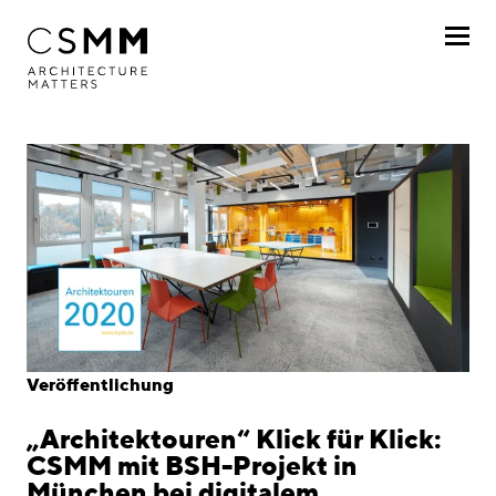
Direkt zum Inhalt
Profil
Leistungen
Projekte
Journal
Awards
Veröffentlichung
Karriere
„Architektouren“ Klick für Klick:
Standorte
CSMM mit BSH-Projekt in
München bei digitalem