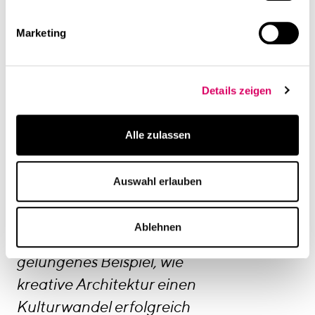
Marketing
In der vorbereiteten
Umgebung entstehen
Ideen, Konzepte und
Details zeigen
Prototypen in einer hohen
Güte, enormen
Alle zulassen
Geschwindigkeit und
Effektivität. Als
Auswahl erlauben
verantwortlicher Initiator
und Projektleiter sehe ich
Ablehnen
in dem BSH CO ein sehr
gelungenes Beispiel, wie
kreative Architektur einen
Kulturwandel erfolgreich