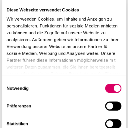
Diese Webseite verwendet Cookies
Bildquelle:
Wir verwenden Cookies, um Inhalte und Anzeigen zu
BSH Hausgeräte GmbH
personalisieren, Funktionen für soziale Medien anbieten
zu können und die Zugriffe auf unsere Website zu
analysieren. Außerdem geben wir Informationen zu Ihrer
Verwendung unserer Website an unsere Partner für
soziale Medien, Werbung und Analysen weiter. Unsere
Partner führen diese Informationen möglicherweise mit
weiteren Daten zusammen, die Sie ihnen bereitgestellt
haben oder die sie im Rahmen Ihrer Nutzung der Dienste
gesammelt haben.
Einwilligungsauswahl
Die
Notwendig
Entscheidungsgrundlage
für den BSH CO war die
Präferenzen
kundenorientierte
Innovationsentwicklung.
Statistiken