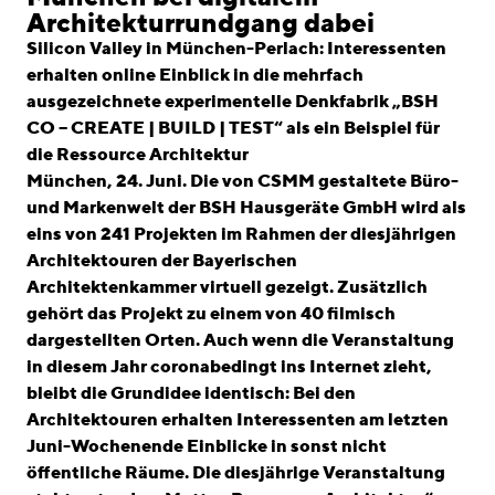
linkedin
instagram
Architekturrundgang dabei
Silicon Valley in München-Perlach: Interessenten
Deutsch
erhalten online Einblick in die mehrfach
English
ausgezeichnete experimentelle Denkfabrik „BSH
Impressum
CO – CREATE | BUILD | TEST“ als ein Beispiel für
die Ressource Architektur
Datenschutz
München, 24. Juni. Die von CSMM gestaltete Büro-
und Markenwelt der BSH Hausgeräte GmbH wird als
eins von 241 Projekten im Rahmen der diesjährigen
Architektouren der Bayerischen
Architektenkammer virtuell gezeigt. Zusätzlich
gehört das Projekt zu einem von 40 filmisch
dargestellten Orten. Auch wenn die Veranstaltung
in diesem Jahr coronabedingt ins Internet zieht,
bleibt die Grundidee identisch: Bei den
Architektouren erhalten Interessenten am letzten
Juni-Wochenende Einblicke in sonst nicht
öffentliche Räume. Die diesjährige Veranstaltung