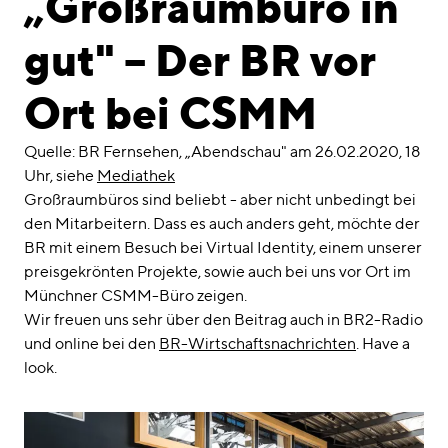
„Großraumbüro in
linkedin
instagram
gut" – Der BR vor
Deutsch
English
Ort bei CSMM
Impressum
Datenschutz
Quelle: BR Fernsehen, „Abendschau" am 26.02.2020, 18
Uhr, siehe
Mediathek
Großraumbüros sind beliebt - aber nicht unbedingt bei
den Mitarbeitern. Dass es auch anders geht, möchte der
BR mit einem Besuch bei Virtual Identity, einem unserer
preisgekrönten Projekte, sowie auch bei uns vor Ort im
Münchner CSMM-Büro zeigen.
Wir freuen uns sehr über den Beitrag auch in BR2-Radio
und online bei den
BR-Wirtschaftsnachrichten
. Have a
look.