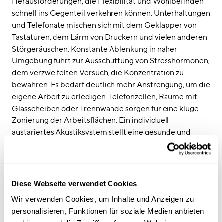
Herausforderungen, die Flexibilität und Wohlbefinden
schnell ins Gegenteil verkehren können. Unterhaltungen
und Telefonate mischen sich mit dem Geklapper von
Tastaturen, dem Lärm von Druckern und vielen anderen
Störgeräuschen. Konstante Ablenkung in naher
Umgebung führt zur Ausschüttung von Stresshormonen,
dem verzweifelten Versuch, die Konzentration zu
bewahren. Es bedarf deutlich mehr Anstrengung, um die
eigene Arbeit zu erledigen. Telefonzellen, Räume mit
Glasscheiben oder Trennwände sorgen für eine kluge
Zonierung der Arbeitsflächen. Ein individuell
austariertes Akustiksystem stellt eine gesunde und
angenehme Wohlfühlkulisse sicher.
Möglichkeitsarchitektur
Immer häufiger integrieren wir die Natur in den
Diese Webseite verwendet Cookies
Arbeitsalltag. Grüne Flächen öffnen den Blick, schaffen
Wir verwenden Cookies, um Inhalte und Anzeigen zu
eine neue Perspektive und mildern Ermüdung oder
personalisieren, Funktionen für soziale Medien anbieten
Aufregung in der Hektik von Arbeitsroutinen. Egal ob in