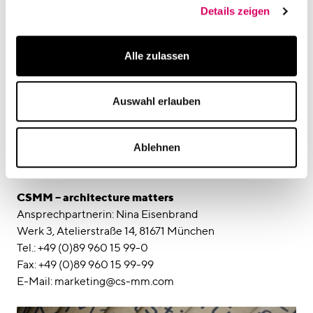
Details zeigen
Pressekontakt
hicklvesting
Ansprechpartner: Nicole Vesting
Alle zulassen
Kurfürstenplatz 6, 80796 München
Tel: +49 (0)89 45 23 508-11
Fax: +49 (0)89 45 23 508-20
Auswahl erlauben
E-Mail: nicole.vesting@hicklvesting.com
Ablehnen
Unternehmenskontakt
CSMM – architecture matters
Ansprechpartnerin: Nina Eisenbrand
Werk 3, Atelierstraße 14, 81671 München
Tel.: +49 (0)89 960 15 99-0
Fax: +49 (0)89 960 15 99-99
E-Mail: marketing@cs-mm.com