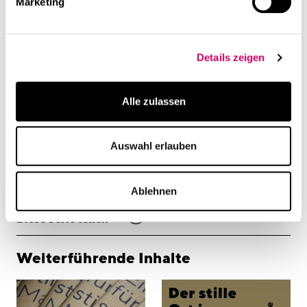
Marketing
Details zeigen
Alle zulassen
Auswahl erlauben
Ablehnen
linkedin
Diese Seite teilen
Weiterführende Inhalte