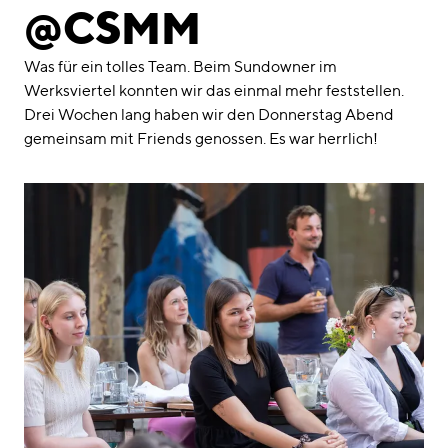
linkedin
instagram
@CSMM
Deutsch
Was für ein tolles Team. Beim Sundowner im
English
Werksviertel konnten wir das einmal mehr feststellen.
Drei Wochen lang haben wir den Donnerstag Abend
Impressum
gemeinsam mit Friends genossen. Es war herrlich!
Datenschutz