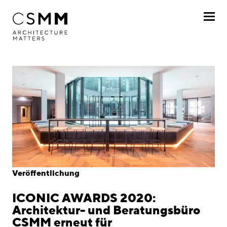
Direkt zum Inhalt
Profil
Leistungen
Projekte
Journal
Awards
Veröffentlichung
Karriere
ICONIC AWARDS 2020:
Standorte
Architektur- und Beratungsbüro
CSMM erneut für