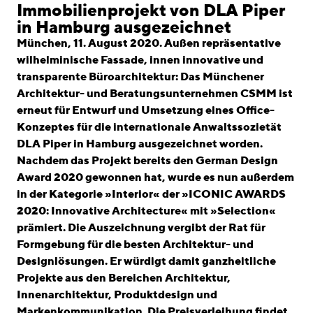
linkedin
instagram
Immobilienprojekt von DLA Piper
in Hamburg ausgezeichnet
Deutsch
München, 11. August 2020. Außen repräsentative
English
wilhelminische Fassade, innen innovative und
transparente Büroarchitektur: Das Münchener
Impressum
Architektur- und Beratungsunternehmen CSMM ist
Datenschutz
erneut für Entwurf und Umsetzung eines Office-
Konzeptes für die internationale Anwaltssozietät
DLA Piper in Hamburg ausgezeichnet worden.
Nachdem das Projekt bereits den German Design
Award 2020 gewonnen hat, wurde es nun außerdem
in der Kategorie »Interior« der »ICONIC AWARDS
2020: Innovative Architecture« mit »Selection«
prämiert. Die Auszeichnung vergibt der Rat für
Formgebung für die besten Architektur- und
Designlösungen. Er würdigt damit ganzheitliche
Projekte aus den Bereichen Architektur,
Innenarchitektur, Produktdesign und
Markenkommunikation. Die Preisverleihung findet