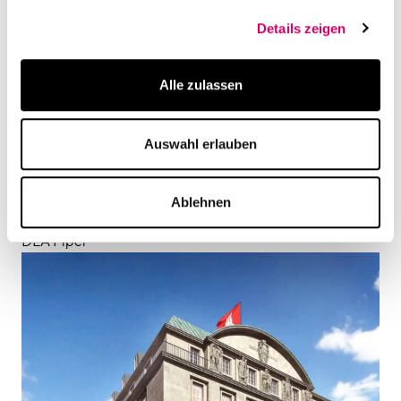
Corporate Identity bei und
Details zeigen
unterstreicht den
Anspruch, den wir sowohl
Alle zulassen
unseren Mandanten als
auch unseren
Auswahl erlauben
Mitarbeitenden
gegenüber haben.
Ablehnen
Dr. Hedda von Schaumann-Werder, Business Manager
DLA Piper