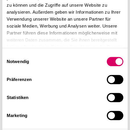
zu können und die Zugriffe auf unsere Website zu
analysieren. Außerdem geben wir Informationen zu Ihrer
Verwendung unserer Website an unsere Partner für
Durch die vertrauensvolle
soziale Medien, Werbung und Analysen weiter. Unsere
Zusammenarbeit mit
Partner führen diese Informationen möglicherweise mit
CSMM in den
weiteren Daten zusammen, die Sie ihnen bereitgestellt
haben oder die sie im Rahmen Ihrer Nutzung der Dienste
vergangenen Jahren ist es
gesammelt haben.
Einwilligungsauswahl
uns gelungen,
Notwendig
deutschlandweite
Standards in Sachen
Präferenzen
Office-Design, aber vor
allem auch in der Funktion
Statistiken
umzusetzen. Dies trägt
ganz wesentlich zur
Marketing
Stärkung unserer