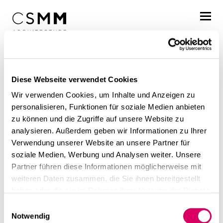
Direkt zum Inhalt
Profil
Diese Webseite verwendet Cookies
Leistungen
Wir verwenden Cookies, um Inhalte und Anzeigen zu
Projekte
personalisieren, Funktionen für soziale Medien anbieten
zu können und die Zugriffe auf unsere Website zu
Journal
analysieren. Außerdem geben wir Informationen zu Ihrer
Verwendung unserer Website an unsere Partner für
Awards
soziale Medien, Werbung und Analysen weiter. Unsere
Partner führen diese Informationen möglicherweise mit
Veranstaltungen
Karriere
weiteren Daten zusammen, die Sie ihnen bereitgestellt
haben oder die sie im Rahmen Ihrer Nutzung der Dienste
Unternehmertag
Standorte
gesammelt haben.
Einwilligungsauswahl
Notwendig