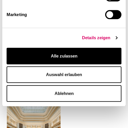
Weiterführende Inhalte
Marketing
Details zeigen
Alle zulassen
News
Veröffentlichung
Auswahl erlauben
Best Workspaces 2024:
Best Workspaces 2023
Auszeichnung für das
für Reply
Ablehnen
Projekt Freeletics