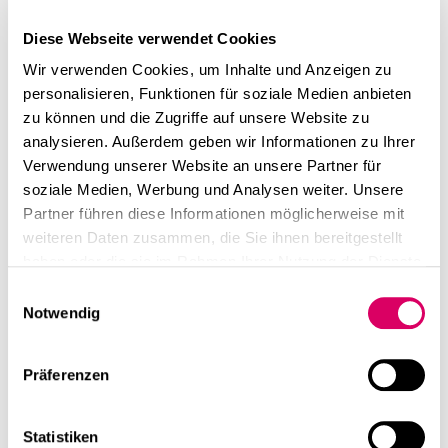
linkedin
instagram
Der renommierte
Best Workspaces Award
prämiert
jedes Jahr die weltweit 50 besten Arbeitswelten und
Diese Webseite verwendet Cookies
Deutsch
Bürobauten. Nach 2023 und 2024 kann sich CSMM
Wir verwenden Cookies, um Inhalte und Anzeigen zu
English
auch im kommenden Jahr wieder über eine
personalisieren, Funktionen für soziale Medien anbieten
Auszeichnung freuen! Das Office-Konzept für das über
Impressum
zu können und die Zugriffe auf unsere Website zu
100 Jahre alte historische Gebäude von DLA-Piper in
analysieren. Außerdem geben wir Informationen zu Ihrer
Datenschutz
Wien überzeugte die Jury durch seine innovative
Verwendung unserer Website an unsere Partner für
Gestaltung, Funktionalität und Ästhetik - behutsamen
soziale Medien, Werbung und Analysen weiter. Unsere
aber gleichsam progressiv transferiert die
Partner führen diese Informationen möglicherweise mit
Revitalisierung das Bauwerk in moderne Architektur.
weiteren Daten zusammen, die Sie ihnen bereitgestellt
haben oder die sie im Rahmen Ihrer Nutzung der Dienste
Wir freuen uns sehr über diese Anerkennung. Der 1.
gesammelt haben.
Einwilligungsauswahl
Preis wird mit der Buchveröffentlichung im März 2025
Notwendig
verkündet. Die offizielle Preisverleihung findet im
Oktober 2025 statt.
Präferenzen
linkedin
Diese Seite teilen
Statistiken