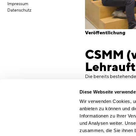
Impressum
Datenschutz
Veröffentlichung
CSMM (vo
Lehrauf
Die bereits bestehende
der Ostbayerischen Te
weiter ausgebaut: Mod
Diese Webseite verwende
Sommersemester 2016 
Wir verwenden Cookies, um
Architektur und Gebäud
anbieten zu können und di
und „Konstruieren“. Die
Informationen zu Ihrer Ve
Neubetrachtung der Pfar
und Analysen weiter. Unse
li
Diese Seite teilen
zusammen, die Sie ihnen b