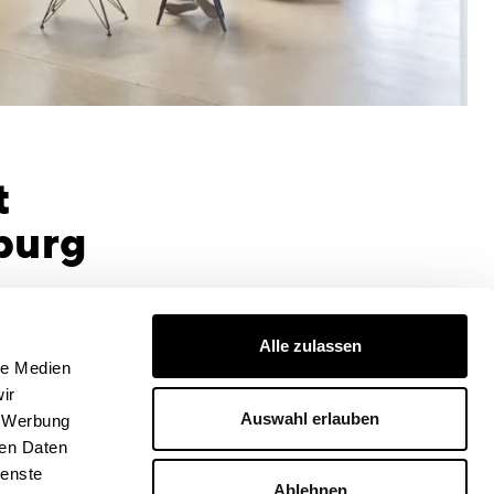
t
burg
Alle zulassen
le Medien
ir
Auswahl erlauben
, Werbung
ren Daten
ienste
Ablehnen