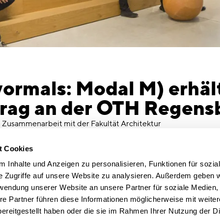
rmals: Modal M) erhäl
trag an der OTH Regens
 Zusammenarbeit mit der Fakultät Architektur
chnischen Hochschule in Regensburg wird
al-M-Geschäftsführer Reiner Nowak arbeitet im
t Cookies
mit den Studenten der Studiengänge
 Inhalte und Anzeigen zu personalisieren, Funktionen für sozia
eklimatik in den Fächern „Bauen im Bestand“
e Zugriffe auf unsere Website zu analysieren. Außerdem geben w
 Aufgabenstellung umfasst u.a. die liturgische
rwendung unserer Website an unsere Partner für soziale Medien
rkirche St. Pius in Kelheim.
re Partner führen diese Informationen möglicherweise mit weite
nkedin
ereitgestellt haben oder die sie im Rahmen Ihrer Nutzung der D