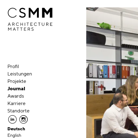
Direkt zum Inhalt
Profil
Leistungen
Projekte
Journal
Awards
Karriere
Standorte
linkedin
instagram
Deutsch
English