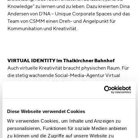
Knowledge“ zu lernen und zu leben. Dazu kreierten Dina
Andersen von D'NA – Unique Corporate Spaces und das
Team von CSMM einen Dreh- und Angelpunkt für
Kommunikation und Kreativität.
VIRTUAL IDENTITY im Thalkirchner Bahnhof
Auch virtuelle Kreativität braucht physischen Raum. Für
die stetig wachsende Social-Media-Agentur Virtual
Identity konzipierte CSMM ein maßgeschneidertes
Bürokonzept im denkmalgeschützten, ehemaligen
Thalkirchener Bahnhof. Dabei erhielten die Architekten
den einzigartigen, historischen, fast sakralen
Diese Webseite verwendet Cookies
Hallencharakter und setzten ihn in ein spannungsreiches
Verhältnis zu einer hochmodernen, kreativen
Wir verwenden Cookies, um Inhalte und Anzeigen zu
Arbeitswelt.
personalisieren, Funktionen für soziale Medien anbieten
zu können und die Zugriffe auf unsere Website zu