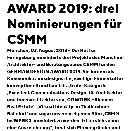
linkedin
instagram
AWARD 2019: drei
Deutsch
Nominierungen für
English
Impressum
CSMM
Datenschutz
München, 03. August 2018 – Der Rat für
Formgebung nominierte drei Projekte des Münchner
Architektur- und Beratungsbüros CSMM für den
GERMAN DESIGN AWARD 2019. Sie fördern als
Kommunikationsdesigns die jeweilige Firmenkultur
konzeptionell und baulich. „In der Kategorie
‚Excellent Communications Design‘ für Architektur
und Innenarchitektur von ‚COWORK – Siemens
Real Estate‘, ‚Virtual Identity im Thalkirchner
Bahnhof‘ und sogar unserem eigenen Büro ‚CSMM
im WERK3‘ nominiert zu werden, ist an sich schon
eine Auszeichnung“, freut sich Firmengründer und