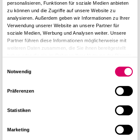
linkedin
instagram
personalisieren, Funktionen für soziale Medien anbieten
Erschienen ist ein Artikel zum Thema Visualisierung und
zu können und die Zugriffe auf unsere Website zu
Plug-ins;
Deutsch
analysieren. Außerdem geben wir Informationen zu Ihrer
Drei Varianten unserer Visualisierung für die Tower
English
Verwendung unserer Website an unsere Partner für
Studie Frankfurt dienen als Beispiel für gelungene
soziale Medien, Werbung und Analysen weiter. Unsere
Visualisierung.
Impressum
Partner führen diese Informationen möglicherweise mit
"Um was wird es gehen? Pipelines für
Datenschutz
weiteren Daten zusammen, die Sie ihnen bereitgestellt
Architekturvisualisierung mit geringen Softwarekosten
haben oder die sie im Rahmen Ihrer Nutzung der Dienste
und trotzdem eleganten Lösungen, bei denen Plug-ins
gesammelt haben.
und eigener Code für Blender, Octane und Rhino zum
Einwilligungsauswahl
Notwendig
Zug kommen – und warum es sich lohnt, selbst Plug-ins
zu entwickeln." (Text von Florian Metz und Yvonne
Beying)
Präferenzen
linkedin
Diese Seite teilen
Statistiken
Weiterführende Inhalte
Marketing