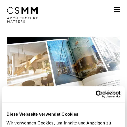
Direkt zum Inhalt
Profil
Leistungen
Projekte
Journal
Awards
Resonanz
Karriere
Digital Production 02:2022 –
Diese Webseite verwendet Cookies
Standorte
Architekturvisualisierung
Wir verwenden Cookies, um Inhalte und Anzeigen zu
Digital Production Ausgabe 2/2022