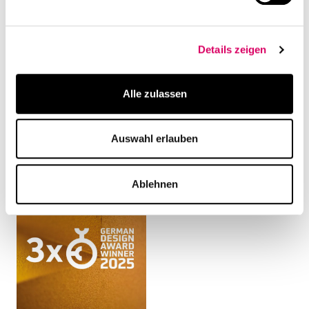
Details zeigen
Projekt
Veröffentlichung
NanoTemper
New Work trifft Light
Technologies,
Industrial: CSMM
Alle zulassen
München: Workplace-
entwirft
Konzept & Design
zukunftweisendes
Auswahl erlauben
Headquarter für
NanoTemper Technol
Ablehnen