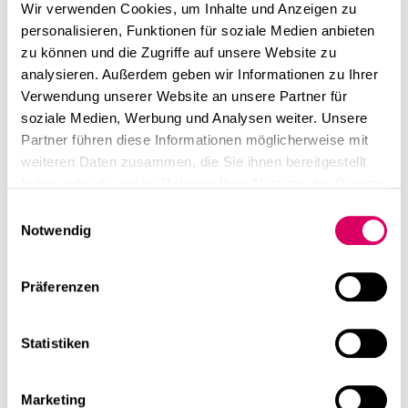
linkedin
instagram
Wir verwenden Cookies, um Inhalte und Anzeigen zu
Raumkonzeptes für das neue Headquarter von
personalisieren, Funktionen für soziale Medien anbieten
NanoTemper Technologies
bei
Officesnapshots
!
Deutsch
zu können und die Zugriffe auf unsere Website zu
Der hybride Light-Industrial Bau integriert erstmals
English
analysieren. Außerdem geben wir Informationen zu Ihrer
nahtlos Labor-, Entwicklungs- und Produktionsflächen
Verwendung unserer Website an unsere Partner für
um eine optimale Vernetzung und effiziente
Impressum
soziale Medien, Werbung und Analysen weiter. Unsere
Prozessflüsse zu gewährleisten.
Datenschutz
Partner führen diese Informationen möglicherweise mit
Das Gestalten dieser innovativen Arbeitswelt hat viel
weiteren Daten zusammen, die Sie ihnen bereitgestellt
Spaß gemacht!
haben oder die sie im Rahmen Ihrer Nutzung der Dienste
gesammelt haben.
Einwilligungsauswahl
linkedin
Diese Seite teilen
Notwendig
Weiterführende Inhalte
Präferenzen
Statistiken
Marketing