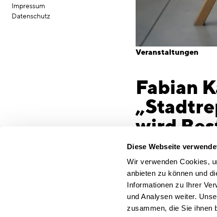
Impressum
Datenschutz
Veranstaltungen
Fabian 
„Stadtre
wird Bes
Stadten
Diese Webseite verwende
Fabian Kanal, Operatio
Wir verwenden Cookies, um
Planung und Architektu
anbieten zu können und di
Münchner Landwehrstra
Informationen zu Ihrer Ve
transformieren
und Analysen weiter. Unse
Im Vortrag beleuchtet e
zusammen, die Sie ihnen b