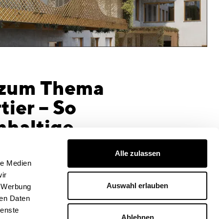
 zum Thema
tier – So
hhaltige
Alle zulassen
le Medien
ir
Auswahl erlauben
, Werbung
ren Daten
ienste
Ablehnen