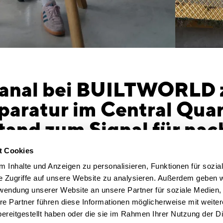
Kanal bei BUILTWORLD
paratur im Central Quar
tand zum Signal für nac
twicklung"
t Cookies
ns Manager bei CSMM, gibt Einblick in unsere
 Inhalte und Anzeigen zu personalisieren, Funktionen für sozia
r von landN – einem Bestandsprojekt in der
e Zugriffe auf unsere Website zu analysieren. Außerdem geben w
ße 61, das wir zu einem Netzwerkhaus
rwendung unserer Website an unsere Partner für soziale Medien
re Partner führen diese Informationen möglicherweise mit weite
r aus Architektenseite, wie „New Work" in
ereitgestellt haben oder die sie im Rahmen Ihrer Nutzung der D