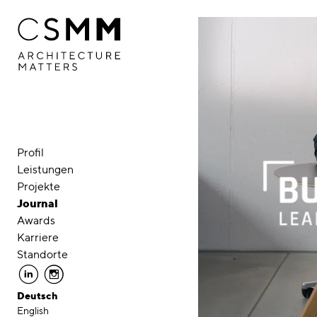
Direkt zum Inhalt
Profil
Leistungen
Projekte
Journal
Awards
Karriere
Standorte
linkedin
instagram
Deutsch
English