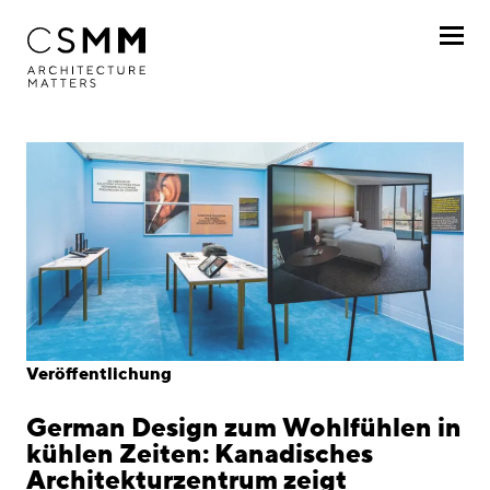
Direkt zum Inhalt
Profil
Leistungen
Projekte
Journal
Awards
Veröffentlichung
Karriere
German Design zum Wohlfühlen in
Standorte
kühlen Zeiten: Kanadisches
Architekturzentrum zeigt