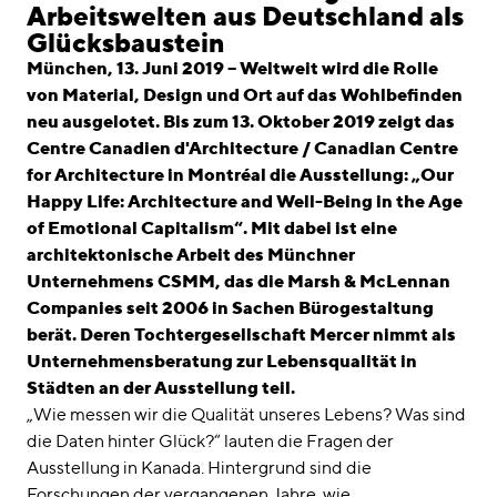
linkedin
instagram
Arbeitswelten aus Deutschland als
Glücksbaustein
Deutsch
München, 13. Juni 2019 – Weltweit wird die Rolle
English
von Material, Design und Ort auf das Wohlbefinden
neu ausgelotet. Bis zum 13. Oktober 2019 zeigt das
Impressum
Centre Canadien d'Architecture / Canadian Centre
Datenschutz
for Architecture in Montréal die Ausstellung: „Our
Happy Life: Architecture and Well-Being in the Age
of Emotional Capitalism“. Mit dabei ist eine
architektonische Arbeit des Münchner
Unternehmens CSMM, das die Marsh & McLennan
Companies seit 2006 in Sachen Bürogestaltung
berät. Deren Tochtergesellschaft Mercer nimmt als
Unternehmensberatung zur Lebensqualität in
Städten an der Ausstellung teil.
„Wie messen wir die Qualität unseres Lebens? Was sind
die Daten hinter Glück?“ lauten die Fragen der
Ausstellung in Kanada. Hintergrund sind die
Forschungen der vergangenen Jahre, wie