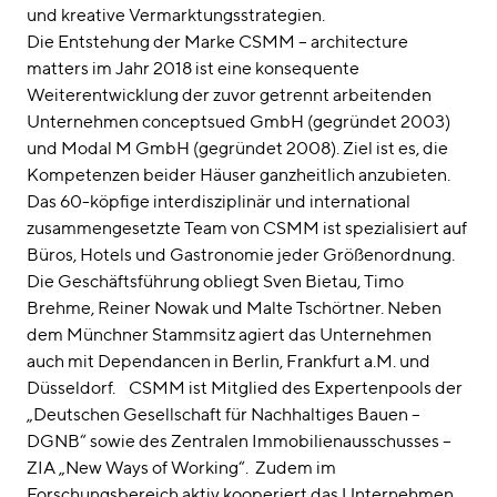
und kreative Vermarktungsstrategien.
Die Entstehung der Marke CSMM – architecture
matters im Jahr 2018 ist eine konsequente
Weiterentwicklung der zuvor getrennt arbeitenden
Unternehmen conceptsued GmbH (gegründet 2003)
und Modal M GmbH (gegründet 2008). Ziel ist es, die
Kompetenzen beider Häuser ganzheitlich anzubieten.
Das 60-köpfige interdisziplinär und international
zusammengesetzte Team von CSMM ist spezialisiert auf
Büros, Hotels und Gastronomie jeder Größenordnung.
Die Geschäftsführung obliegt Sven Bietau, Timo
Brehme, Reiner Nowak und Malte Tschörtner. Neben
dem Münchner Stammsitz agiert das Unternehmen
auch mit Dependancen in Berlin, Frankfurt a.M. und
Düsseldorf. CSMM ist Mitglied des Expertenpools der
„Deutschen Gesellschaft für Nachhaltiges Bauen –
DGNB“ sowie des Zentralen Immobilienausschusses –
ZIA „New Ways of Working“. Zudem im
Forschungsbereich aktiv kooperiert das Unternehmen