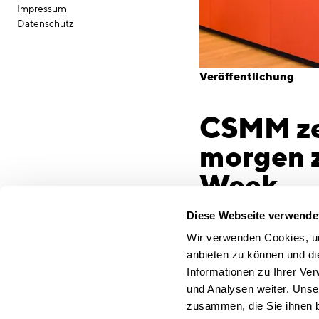
Impressum
Datenschutz
Veröffentlichung
CSMM zei
morgen z
Week
München, 2. März 2018
Diese Webseite verwende
nicht nur im Alltag i
Wir verwenden Cookies, um
Business, verändern si
anbieten zu können und di
zuvor. Die diesjährige
Informationen zu Ihrer Ve
die am 3. März beginnt
und Analysen weiter. Unse
heuer auch der Frage 
zusammen, die Sie ihnen b
Münchner Unternehmen