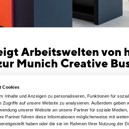
gt Arbeitswelten von 
ur Munich Creative Bu
. Da Design als Impulsgeber für Kreativität
Die Spezial
t Cookies
mmer wichtiger wird, sondern auch im
ihres eigen
 Inhalte und Anzeigen zu personalisieren, Funktionen für sozia
ch Arbeitswelten aktuell so stark wie selten
die Arbeit 
e Zugriffe auf unsere Website zu analysieren. Außerdem geben w
MCBW – Munich Creative Business Week
,
konzipiert 
rwendung unserer Website an unsere Partner für soziale Medien
, hat dies erkannt: Sie widmet sich daher
Wissenstran
re Partner führen diese Informationen möglicherweise mit weite
der kreativen Bürokonzeption. Das
sich Gemein
ereitgestellt haben oder die sie im Rahmen Ihrer Nutzung der D
 CSMM öffnet als Vorreiter auf diesem
Maßgeferti