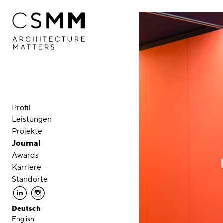
Direkt zum Inhalt
Profil
Leistungen
Projekte
Journal
Awards
Karriere
Standorte
linkedin
instagram
Deutsch
English