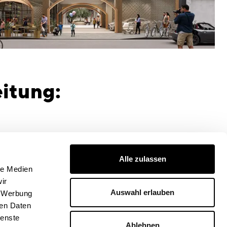
eitung:
Alle zulassen
le Medien
ir
Auswahl erlauben
, Werbung
ren Daten
ienste
Ablehnen