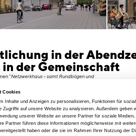
tlichung in der Abendz
 in der Gemeinschaft
nen "
Netzwerkhaus – samt Rundbögen und
politik begrüßt Bürohäuser, solange kein
 "
t Cookies
 Inhalte und Anzeigen zu personalisieren, Funktionen für sozia
büro“ ist die Idee. Nach dem Comn
e Zugriffe auf unsere Website zu analysieren. Außerdem geben w
ing, baut Urban Progress gemeinsam mit CSMM
rwendung unserer Website an unsere Partner für soziale Medien
 zweites Münchner Gebäude, das „Arbeiten in
re Partner führen diese Informationen möglicherweise mit weite
glichen soll. „Heute geht es um Austausch,
ereitgestellt haben oder die sie im Rahmen Ihrer Nutzung der D
ble Nutzung. Das ist New Work weitergedacht: