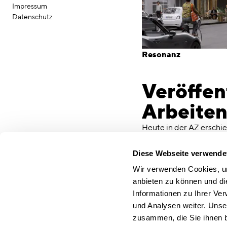
Impressum
Datenschutz
Resonanz
Veröffen
Arbeiten
Heute in der AZ erschie
goldener Akzente: Lokal
Wohnen verdrängt wird
Diese Webseite verwende
Wir verwenden Cookies, um
"Netzwerk statt Einzel
anbieten zu können und di
Netzwerkhaus in Sendl
Informationen zu Ihrer Ve
im Bahnhofsviertel ein
und Analysen weiter. Unse
der Gemeinschaft“ ermö
zusammen, die Sie ihnen b
Gemeinschaft und flexi