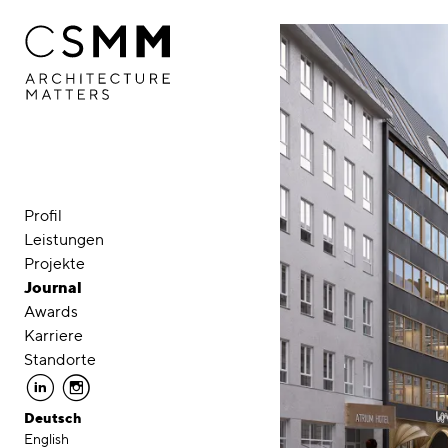
Direkt zum Inhalt
Profil
Leistungen
Projekte
Journal
Awards
Karriere
Standorte
linkedin
instagram
Deutsch
English