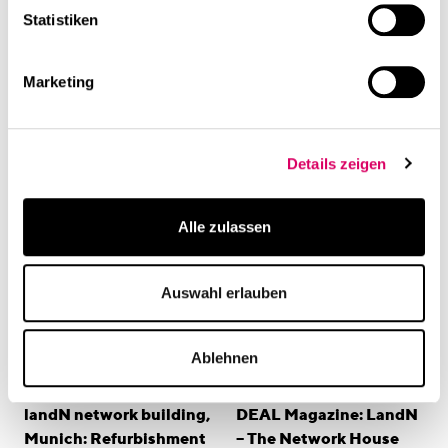
Progress, who is revitalising the office building from the
Statistiken
1960s."
Zum Artikel
Marketing
linkedin
Share this page
Related Content
Details zeigen
Alle zulassen
Auswahl erlauben
Ablehnen
Project
In the press
landN network building,
DEAL Magazine: LandN
Munich: Refurbishment
– The Network House