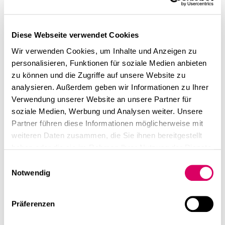
linkedin
instagram
Abendzeitung:
Deutsch
Working in
Diese Webseite verwendet Cookies
English
Wir verwenden Cookies, um Inhalte und Anzeigen zu
Imprint
community
personalisieren, Funktionen für soziale Medien anbieten
Data Privacy
zu können und die Zugriffe auf unsere Website zu
Published today in the AZ: "Network House – with round
analysieren. Außerdem geben wir Informationen zu Ihrer
arches and golden accents: Local politics welcomes
Verwendung unserer Website an unsere Partner für
office buildings, as long as housing is not displaced."
soziale Medien, Werbung und Analysen weiter. Unsere
"The concept is network instead of individual offices."
Partner führen diese Informationen möglicherweise mit
After the Comn Netzwerkhaus in Sendling, Urban
weiteren Daten zusammen, die Sie ihnen bereitgestellt
Progress, in collaboration with CSMM, is developing a
haben oder die sie im Rahmen Ihrer Nutzung der Dienste
second Munich building in the Bahnhofsviertel,
gesammelt haben.
Einwilligungsauswahl
designed to facilitate working in community." As of
Notwendig
today, it's about exchange, community, and flexible use.
This is New Work taken further: locally rooted,
Präferenzen
ecologically sound, and open to the neighbourhood,"
says Matthias Ottmann, Managing Director of Urban