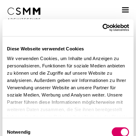
Direkt zum Inhalt
Profil
Diese Webseite verwendet Cookies
Leistungen
Wir verwenden Cookies, um Inhalte und Anzeigen zu
Projekte
personalisieren, Funktionen für soziale Medien anbieten
zu können und die Zugriffe auf unsere Website zu
Journal
analysieren. Außerdem geben wir Informationen zu Ihrer
Verwendung unserer Website an unsere Partner für
Awards
soziale Medien, Werbung und Analysen weiter. Unsere
Partner führen diese Informationen möglicherweise mit
Resonanz
Karriere
weiteren Daten zusammen, die Sie ihnen bereitgestellt
haben oder die sie im Rahmen Ihrer Nutzung der Dienste
In Beton gegossen. 40 Jahre alter
Standorte
gesammelt haben.
Betonkomplex am
Einwilligungsauswahl
Notwendig
Kustermannpark wird renoviert