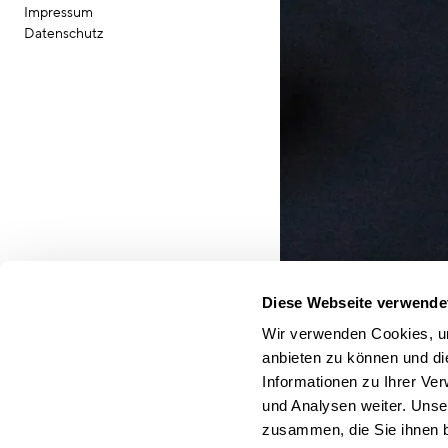
Impressum
Datenschutz
Diese Webseite verwende
Wir verwenden Cookies, um
Bildquelle:
anbieten zu können und di
CSMM/Wolf Heider-Sa
Informationen zu Ihrer Ve
Timo Brehme
und Analysen weiter. Unse
leitet als Firmengründe
zusammen, die Sie ihnen b
preisgekrönte Consult