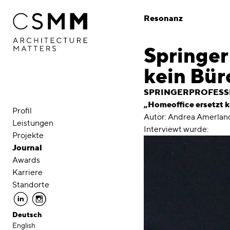
Direkt zum Inhalt
Resonanz
Springer
kein Bü
SPRINGERPROFESSION
„Homeoffice ersetzt 
Profil
Autor: Andrea Amerlan
Leistungen
Interviewt wurde:
Projekte
Journal
Awards
Karriere
Standorte
linkedin
instagram
Deutsch
English