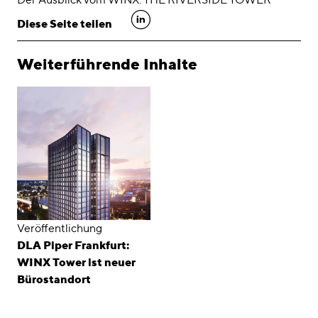
linkedin
Diese Seite teilen
Weiterführende Inhalte
Veröffentlichung
DLA Piper Frankfurt:
WINX Tower ist neuer
Bürostandort