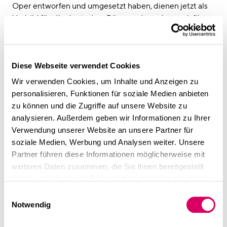
Oper entworfen und umgesetzt haben, dienen jetzt als
Vorbild für alle deutschen Büros und werden auch für
das Frankfurter Büro Gestaltungsgrundlage sein.
Jetzt freuen sich die Kollegen auf die Realisierung des
Turms – eines der spannendsten Projekte in Frankfurt
Diese Webseite verwendet Cookies
am Main.
Wir verwenden Cookies, um Inhalte und Anzeigen zu
personalisieren, Funktionen für soziale Medien anbieten
zu können und die Zugriffe auf unsere Website zu
analysieren. Außerdem geben wir Informationen zu Ihrer
Verwendung unserer Website an unsere Partner für
soziale Medien, Werbung und Analysen weiter. Unsere
Partner führen diese Informationen möglicherweise mit
weiteren Daten zusammen, die Sie ihnen bereitgestellt
haben oder die sie im Rahmen Ihrer Nutzung der Dienste
gesammelt haben.
Einwilligungsauswahl
Notwendig