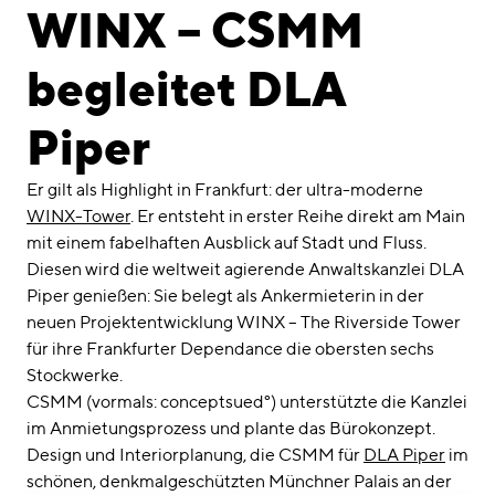
linkedin
instagram
WINX – CSMM
Deutsch
begleitet DLA
English
Impressum
Piper
Datenschutz
Er gilt als Highlight in Frankfurt: der ultra-moderne
WINX-Tower
. Er entsteht in erster Reihe direkt am Main
mit einem fabelhaften Ausblick auf Stadt und Fluss.
Diesen wird die weltweit agierende Anwaltskanzlei DLA
Piper genießen: Sie belegt als Ankermieterin in der
neuen Projektentwicklung WINX – The Riverside Tower
für ihre Frankfurter Dependance die obersten sechs
Stockwerke.
CSMM (vormals: conceptsued°) unterstützte die Kanzlei
im Anmietungsprozess und plante das Bürokonzept.
Design und Interiorplanung, die CSMM für
DLA Piper
im
schönen, denkmalgeschützten Münchner Palais an der