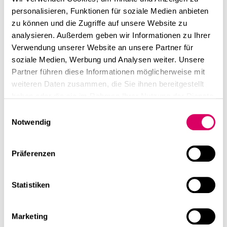
linkedin
instagram
Unser Projekt am
Frankfurter Ring 71 wurde im DEAL-
personalisieren, Funktionen für soziale Medien anbieten
Magazin
vorgestellt. Der Neubau liegt im Zentrum des
zu können und die Zugriffe auf unsere Website zu
Deutsch
neu entstehenden „grünen Gewerbebands am
analysieren. Außerdem geben wir Informationen zu Ihrer
English
Frankfurter Ring“. Mit dem Zukunftskonzept verfolgt die
Verwendung unserer Website an unsere Partner für
Landeshauptstadt München das Ziel, das gewerblich
Impressum
soziale Medien, Werbung und Analysen weiter. Unsere
geprägte Umfeld in einen lebendigen, vernetzten
Partner führen diese Informationen möglicherweise mit
Datenschutz
Arbeitsstandort zu transformieren und neue Nutzungen
weiteren Daten zusammen, die Sie ihnen bereitgestellt
stärker mit dem städtischen Kontext zu verbinden.
haben oder die sie im Rahmen Ihrer Nutzung der Dienste
gesammelt haben.
Einwilligungsauswahl
Notwendig
linkedin
Diese Seite teilen
Präferenzen
Weiterführende Inhalte
Statistiken
Marketing