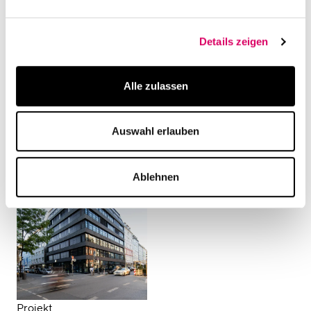
Details zeigen
Projekt
Projekt
Alle zulassen
Frankfurter Ring 71,
Leopoldstraße,
München: Effizienz als
München:
Gestaltungsprinzip -
Revitalisierung
Auswahl erlauben
Neubau
Ablehnen
Projekt