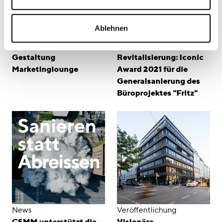
Ablehnen
Projekt
Veröffentlichung
Fritz, München:
Visionäre
Gestaltung
Revitalisierung: Iconic
Marketinglounge
Award 2021 für die
Generalsanierung des
Büroprojektes "Fritz"
News
Veröffentlichung
CSMM unterstützt die
Visionäre