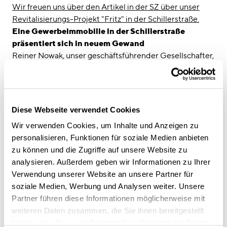
linkedin
instagram
Wir freuen uns über den Artikel in der SZ über unser
Revitalisierungs-Projekt "Fritz" in der Schillerstraße.
Deutsch
Eine Gewerbeimmobilie in der Schillerstraße
English
präsentiert sich in neuem Gewand
Reiner Nowak, unser geschäftsführender Gesellschafter,
Impressum
freut sich über die Auszeichnung: "Wir sind
Datenschutz
überglücklich, dass es uns mit dem Fritz gelungen ist, ein
deutlich sichtbares Zeichen für Revitalisierung und
nachhaltige Bebauung zu setzen." Zusammen mit den
Diese Webseite verwendet Cookies
Projektentwicklern der
Quest
ist ein Büro- und
Wir verwenden Cookies, um Inhalte und Anzeigen zu
Geschäftsgebäude von 1973 komplett revitalisiert
personalisieren, Funktionen für soziale Medien anbieten
worden. (…)
zu können und die Zugriffe auf unsere Website zu
analysieren. Außerdem geben wir Informationen zu Ihrer
linkedin
Diese Seite teilen
Verwendung unserer Website an unsere Partner für
soziale Medien, Werbung und Analysen weiter. Unsere
Partner führen diese Informationen möglicherweise mit
Weiterführende Inhalte
weiteren Daten zusammen, die Sie ihnen bereitgestellt
haben oder die sie im Rahmen Ihrer Nutzung der Dienste