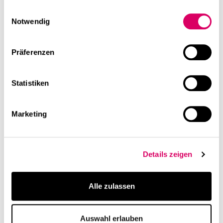
gesammelt haben.
Einwilligungsauswahl
Notwendig
Präferenzen
Statistiken
Projekt
Veröffentlichung
Fritz Schillerstraße,
Nachhaltige
Marketing
München:
Bauprojekte: CSMM
Revitalisierung
hilft mit Revitalisierung
Klimaziele zu erreichen
Details zeigen
Alle zulassen
Auswahl erlauben