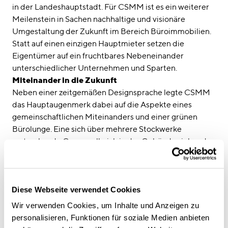
in der Landeshauptstadt. Für CSMM ist es ein weiterer
Meilenstein in Sachen nachhaltige und visionäre
Umgestaltung der Zukunft im Bereich Büroimmobilien.
Statt auf einen einzigen Hauptmieter setzen die
Eigentümer auf ein fruchtbares Nebeneinander
unterschiedlicher Unternehmen und Sparten.
Miteinander in die Zukunft
Neben einer zeitgemäßen Designsprache legte CSMM
das Hauptaugenmerk dabei auf die Aspekte eines
gemeinschaftlichen Miteinanders und einer grünen
Bürolunge. Eine sich über mehrere Stockwerke
erstreckende Greenwall, sich in das Gebäude ziehende
Grünanlagen und mehrere exklusiv und
gemeinschaftlich nutzbare begrünte Dachterrassen
geben dem neuen Olympia Business Center so einen
Diese Webseite verwendet Cookies
durch das offene Foyer auch nach außen hin sichtbaren
Wow-Effekt. Ein absolutes Novum in der Münchner
Wir verwenden Cookies, um Inhalte und Anzeigen zu
Arbeitswelt ist das gemeinschaftlich nutzbare „Social-
personalisieren, Funktionen für soziale Medien anbieten
Heart“ des Gebäudes: das Mitarbeiterrestaurant als Co-