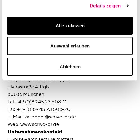
mit seiner grünen Lunge und dem gemeinschaftlich
Details zeigen
genutzten Mitarbeiterrestaurant als soziales Herz bald
weitere Mieter für sich gewinnen dürfte.
Alle zulassen
Im Mai 2020 haben bereits die SWM – Stadtwerke
München – auf 9.000 Quadratmetern als Mieter
Quartier bezogen. Kurz davor nahmen die Mitarbeiter
Auswahl erlauben
des Landeskriminalamts die Arbeit in ihren Büros im
Olympia Business Center auf.
Pressekontakt
Ablehnen
SCRIVO Public Relations
Ansprechpartner: Kai Oppel
Elvirastraße 4, Rgb.
80636 München
Tel: +49 (0)89 45 23 508-11
Fax: +49 (0)89 45 23 508-20
E-Mail: kai.oppel@scrivo-pr.de
Web: www.scrivo-pr.de
Unternehmenskontakt
CSMM – architecture matters