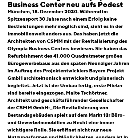
linkedin
instagram
Business Center neu aufs Podest
München, 18. Dezember 2020. Während im
Deutsch
Spitzensport 30 Jahre nach einem Erfolg keine
English
Bestleistungen mehr möglich sind, sieht es in der
Immobilienwelt anders aus. Das haben jetzt die
Impressum
Architekten von CSMM mit der Revitalisierung des
Datenschutz
Olympia Business Centers bewiesen. Sie haben das
Refurbishment des 41.000 Quadratmeter großen
Bürogewerbebaus aus den späten Neunziger Jahren
im Auftrag des Projektentwicklers Bayern Projekt
GmbH architektonisch entwickelt und planerisch
begleitet. Jetzt ist der Umbau fertig, erste Mieter
sind bereits eingezogen. Malte Tschörtner,
Architekt und geschäftsführender Gesellschafter
der CSMM GmbH: „Die Revitalisierung von
Bestandsgebäuden spielt auf dem Markt für Büro-
und Gewerbeimmobilien zu Recht eine immer
wichtigere Rolle. Sie eröffnet nicht nur neue
Nutzungsformen und Möglichkeiten, sondern ist in