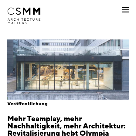
Direkt zum Inhalt
Profil
Leistungen
Projekte
Journal
Awards
Veröffentlichung
Karriere
Mehr Teamplay, mehr
Standorte
Nachhaltigkeit, mehr Architektur:
Revitalisierung hebt Olympia