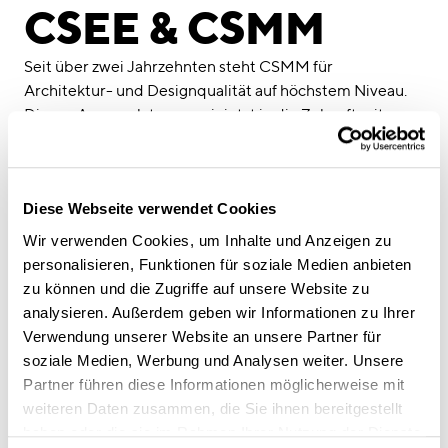
linkedin
instagram
CSEE & CSMM
Deutsch
Seit über zwei Jahrzehnten steht CSMM für
English
Architektur- und Designqualität auf höchstem Niveau.
Diesen Anspruch tragen wir jetzt in die Zukunft mit
Impressum
künstlicher Intelligenz als strategischem Werkzeug.
Datenschutz
Bereits 2024 haben wir ein internes AI Competence
Center gegründet. Nicht als Reaktion auf einen Trend,
Diese Webseite verwendet Cookies
sondern aus Überzeugung: AI entfaltet ihren Wert dort,
wo sie Prozesse optimiert, Wissenstransfer ermöglicht
Wir verwenden Cookies, um Inhalte und Anzeigen zu
und Routinen abnimmt damit mehr Raum bleibt für das,
personalisieren, Funktionen für soziale Medien anbieten
was Architektur ausmacht: kreatives Gestalten.
zu können und die Zugriffe auf unsere Website zu
Der nächste Schritt ist unsere „Mission to AI“. In
analysieren. Außerdem geben wir Informationen zu Ihrer
Zusammenarbeit mit dem
Center for Software
Verwendung unserer Website an unsere Partner für
Engineering Excellence (CSEE)
, einem TUM nahen
soziale Medien, Werbung und Analysen weiter. Unsere
Bildungszentrum für Softwareentwicklung und Applied
Partner führen diese Informationen möglicherweise mit
AI, entwickeln Masterstudierende des
IT-Studiengangs
weiteren Daten zusammen, die Sie ihnen bereitgestellt
der TUM
über drei Monate ein eigenes AI-gestütztes
haben oder die sie im Rahmen Ihrer Nutzung der Dienste