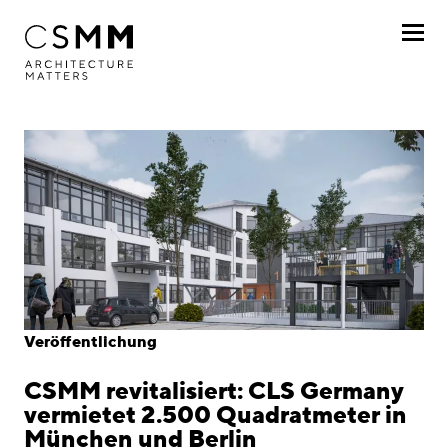
Direkt zum Inhalt
Profil
Leistungen
Projekte
Journal
Awards
Veröffentlichung
Karriere
CSMM revitalisiert: CLS Germany
Standorte
vermietet 2.500 Quadratmeter in
München und Berlin