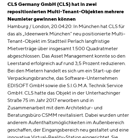
linkedin
instagram
CLS Germany GmbH (CLS) hat in zwei
repositionierten Multi-Tenant-Objekten mehrere
Deutsch
Neumieter gewinnen können
English
Hamburg / London, 20.04.20: In München hat CLS für
das als „Ideenwerk München" neu positionierte Multi-
Impressum
Tenant-Objekt im Stadtteil Perlach langfristige
Datenschutz
Mietverträge über insgesamt 1.500 Quadratmeter
abgeschlossen. Das Asset Management konnte so den
Leerstand erfolgreich auf rund 3,5 Prozent reduzieren.
Bei den Mietern handelt es sich um ein Start-up der
Verpackungsbranche, das Software-Unternehmen
EDISOFT GmbH sowie die S.I.G.M.A. Technik Service
GmbH. CLS hatte das Objekt in der Unterhachinger
Straße 75 im Jahr 2017 erworben und in
Zusammenarbeit mit dem Architektur- und
Beratungsbüro CSMM revitalisiert. Dabei wurden unter
anderem Aufenthaltsmöglichkeiten im Außenbereich
geschaffen, der Eingangsbereich neu gestaltet und eine
innovative Virtual-Reality-Station eingerichtet. Sie