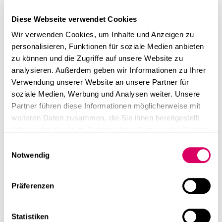
weiteren Mietern gehören unter anderem die
Lebensmittel-Einzelhandelskette Kaufland und das
Diese Webseite verwendet Cookies
Forschungsinstitut Reiner Lemoine. Für CLS war im
Wir verwenden Cookies, um Inhalte und Anzeigen zu
Rahmen eines exklusiven Vermietungsmandates Jones
personalisieren, Funktionen für soziale Medien anbieten
Lang LaSalle SE als Makler tätig.
zu können und die Zugriffe auf unsere Website zu
analysieren. Außerdem geben wir Informationen zu Ihrer
„Wir freuen uns, weitere renommierte Unternehmen als
Verwendung unserer Website an unsere Partner für
Mieter für beide Immobilien gewonnen zu haben. Die
soziale Medien, Werbung und Analysen weiter. Unsere
Vermietungserfolge unterstreichen die hervorragende
Partner führen diese Informationen möglicherweise mit
Leistung unseres Asset Management-Teams, das die
weiteren Daten zusammen, die Sie ihnen bereitgestellt
beiden Objekte weiterentwickelt und in den jeweiligen
haben oder die sie im Rahmen Ihrer Nutzung der Dienste
Teilmärkten als attraktive Standorte repositioniert hat“,
gesammelt haben.
Einwilligungsauswahl
sagt Florian Voigt, Head of German Asset Management
Notwendig
bei CLS Germany GmbH. „Wir beobachten, dass die
Ansprüche der Mietinteressenten deutlich steigen.
Immer mehr Nutzer, vor allem der jüngeren
Präferenzen
Unternehmergeneration, achten auch auf ein
lebenswertes Arbeitsumfeld. Entsprechend wird die
Statistiken
Aufenthaltsqualität von Eingangs- und Außenbereichen