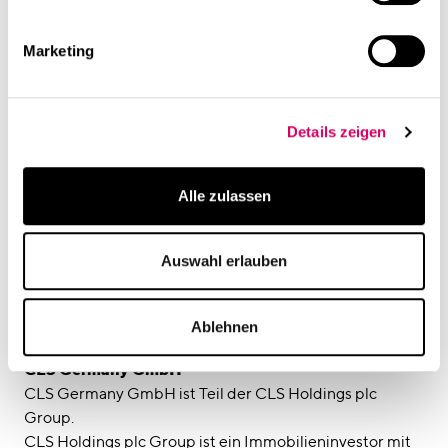
zu einem immer wichtigeren Kriterium bei der
Standortsuche. Dem tragen wir bei der
Marketing
Weiterentwicklung unserer Immobilien Rechnung“,
ergänzt Rolf Mensing, Head of Germany bei CLS.
Details zeigen
Alle zulassen
Auswahl erlauben
Bildquelle:
Ablehnen
CSMM-Rendering – früher Entwurf
CLS Germany GmbH
CLS Germany GmbH ist Teil der CLS Holdings plc
Group.
CLS Holdings plc Group ist ein Immobilieninvestor mit