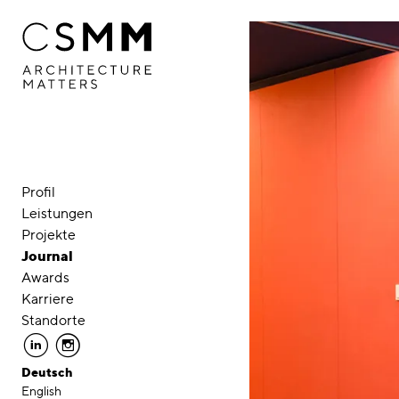
Direkt zum Inhalt
Profil
Leistungen
Projekte
Journal
Awards
Karriere
Standorte
linkedin
instagram
Deutsch
English