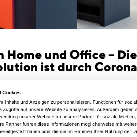
 Home und Office – Die
lution ist durch Corona
Türklinken über berührungslose WCs und eine
Revolution
t Cookies
nstraßen: Münchner Architekturbüro CSMM zeigt
umso wich
 Inhalte und Anzeigen zu personalisieren, Funktionen für sozia
e Möglichkeiten und Herausforderungen eines
Die Gelegenh
e Zugriffe auf unsere Website zu analysieren. Außerdem geben w
„Schon vor 
rwendung unserer Website an unsere Partner für soziale Medien
gesprochen
re Partner führen diese Informationen möglicherweise mit weite
 2020. Obgleich die Covid-19-Fallzahlen
gelegt werd
ereitgestellt haben oder die sie im Rahmen Ihrer Nutzung der D
 der Teil-Lockdown das Arbeiten von
Jahren beg