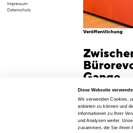
Impressum
Datenschutz
Veröffentlichung
Zwischen
Bürorevo
Gange
Von selbstreinigenden 
Diese Webseite verwende
Tribüne bis zu Einbah
Wir verwenden Cookies, um
am eigenen Beispiel di
anbieten zu können und di
Post-Corona-Büros
Informationen zu Ihrer Ve
und Analysen weiter. Unse
München, 9. November
zusammen, die Sie ihnen b
wieder stark steigen,