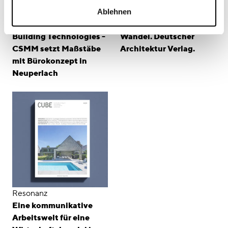
Ablehnen
Veröffentlichung
Resonanz
New Work für Bosch
Arbeitswelten im
Building Technologies -
Wandel. Deutscher
CSMM setzt Maßstäbe
Architektur Verlag.
mit Bürokonzept in
Neuperlach
Resonanz
Eine kommunikative
Arbeitswelt für eine