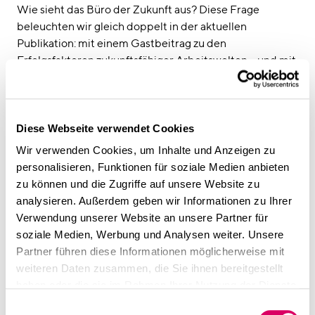
linkedin
instagram
Wie sieht das Büro der Zukunft aus? Diese Frage
beleuchten wir gleich doppelt in der aktuellen
Deutsch
Publikation: mit einem Gastbeitrag zu den
English
Erfolgsfaktoren zukunftsfähiger Arbeitswelten – und mit
einem unserer Projekte, das als „Lieblingsprojekt“
Impressum
ausgewählt wurde.
Datenschutz
In unserem Beitrag „Identität und Transformation –
Erfolgsfaktoren für das zukunftsfähige Büro“ zeigen wir,
Diese Webseite verwendet Cookies
warum Arbeitsräume heute mehr leisten müssen als
Wir verwenden Cookies, um Inhalte und Anzeigen zu
reine Flächen für Präsenz: Sie sollen Begegnung und
personalisieren, Funktionen für soziale Medien anbieten
Identität stiften, Kreativität fördern und zugleich
zu können und die Zugriffe auf unsere Website zu
Rückzug ermöglichen. Mit unserem Ansatz »Hub &
analysieren. Außerdem geben wir Informationen zu Ihrer
Home« verbinden wir Flexibilität, Aufenthaltsqualität
Verwendung unserer Website an unsere Partner für
und Unternehmenskultur – für Büros, die zu lebendigen
soziale Medien, Werbung und Analysen weiter. Unsere
Knotenpunkten werden.
Partner führen diese Informationen möglicherweise mit
Besonders freuen wir uns, dass auch unserer
Projekt
weiteren Daten zusammen, die Sie ihnen bereitgestellt
Bosch Building Technologies
im Sammelband
haben oder die sie im Rahmen Ihrer Nutzung der Dienste
OFFICE+OBJEKT. Lieblingsprojekte von Architekten,
gesammelt haben.
Einwilligungsauswahl
Planern, Herstellern
vorgestellt wird. Die Publikation