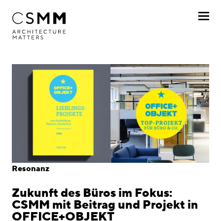
Direkt zum Inhalt
Profil
Leistungen
Projekte
Journal
Awards
Resonanz
Karriere
Zukunft des Büros im Fokus:
Standorte
CSMM mit Beitrag und Projekt in
OFFICE+OBJEKT