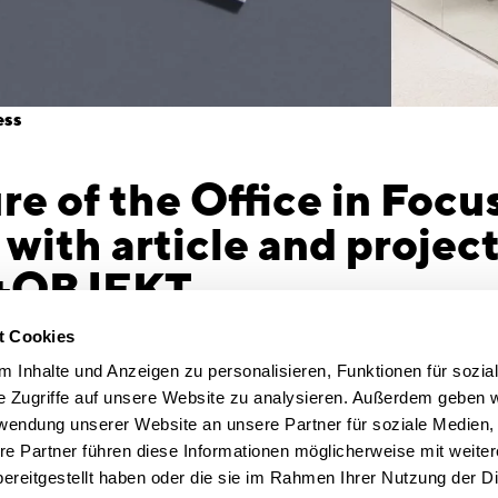
ess
re of the Office in Foc
with article and project
+OBJEKT
the future look like? We explore this question in
t Cookies
ublication: with a guest article on the success
 Inhalte und Anzeigen zu personalisieren, Funktionen für sozia
 work environments – and with one of our
e Zugriffe auf unsere Website zu analysieren. Außerdem geben w
favorite project.”
rwendung unserer Website an unsere Partner für soziale Medien
 and Transformation – Success Factors for the
re Partner führen diese Informationen möglicherweise mit weite
 explain why today’s workplaces must offer
ereitgestellt haben oder die sie im Rahmen Ihrer Nutzung der D
r presence: they should foster identity and