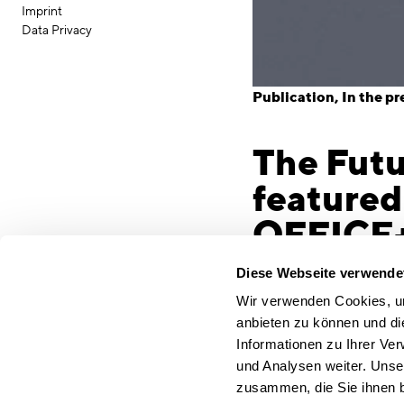
Imprint
Data Privacy
Publication
In the pr
The Futu
featured 
OFFICE
What does the office of 
Diese Webseite verwende
two ways in the latest p
Wir verwenden Cookies, um
factors of future-proof
anbieten zu können und di
projects, selected as a “
Informationen zu Ihrer Ve
In our article “Identity
und Analysen weiter. Unse
Future-Proof Office” we
zusammen, die Sie ihnen b
more than just space fo