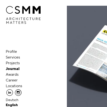
Skip to main content
Profile
Services
Projects
Journal
Awards
Career
Locations
linkedin
instagram
Deutsch
English