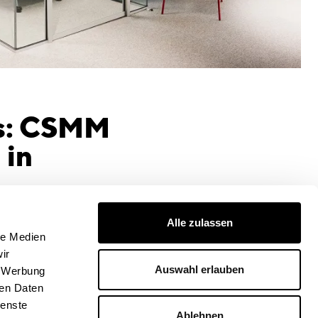
us: CSMM
 in
Alle zulassen
le Medien
ir
Auswahl erlauben
, Werbung
ren Daten
ienste
Ablehnen