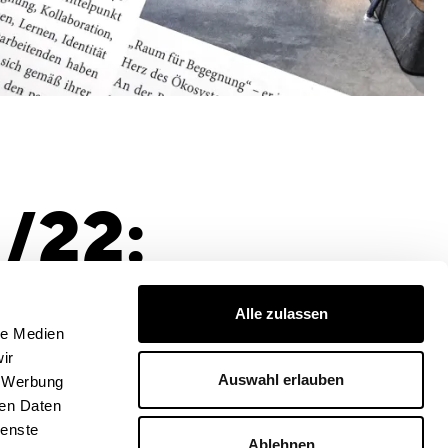
/22:
ativ
Alle zulassen
le Medien
ir
Auswahl erlauben
, Werbung
ren Daten
ienste
Ablehnen