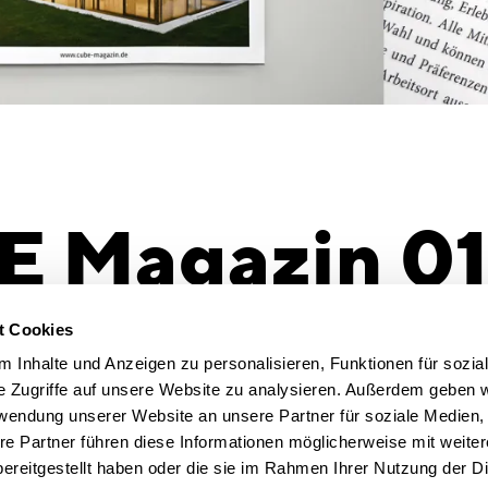
 Magazin 01
 und kollabor
t Cookies
 Inhalte und Anzeigen zu personalisieren, Funktionen für sozia
e Zugriffe auf unsere Website zu analysieren. Außerdem geben w
rwendung unserer Website an unsere Partner für soziale Medien
et sich in dieser Ausgabe unter Anderem dem
re Partner führen diese Informationen möglicherweise mit weite
tes Arbeiten". Der neu S+W SchauWerkRaum
ereitgestellt haben oder die sie im Rahmen Ihrer Nutzung der D
ne für diese Arbeitsweise – Wir freuen uns, dass