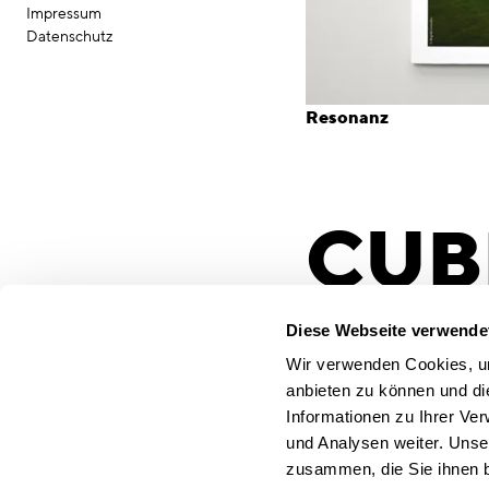
Impressum
Datenschutz
Resonanz
CUBE
Frei
Diese Webseite verwende
Wir verwenden Cookies, um
anbieten zu können und di
Informationen zu Ihrer Ve
Das Magazin Cube widm
und Analysen weiter. Unse
Thema "selbstbestimm
zusammen, die Sie ihnen b
bietet die optimale Büh