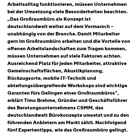
linkedin
instagram
Arbeitsalltag funktionieren, müssen Unternehmen
bei der Umsetzung viele Besonderheiten beachten.
Deutsch
„Das Großraumbüro als Konzept ist
English
deutschlandweit weiter auf dem Vormarsch –
unabhängig von der Branche. Damit Mitarbeiter
Impressum
gern im Großraumbüro arbeiten und die Vorteile von
Datenschutz
offenen Arbeitslandschaften zum Tragen kommen,
müssen Unternehmen auf viele Faktoren achten.
Ausreichend Platz für jeden Mitarbeiter, attraktive
Gemeinschaftsflächen, Akustikplanung,
Rückzugsorte, mobile IT-Technik und
abteilungsübergreifende Workshops sind wichtige
Garanten fürs Gelingen eines Großraumbüros“,
erklärt Timo Brehme, Gründer und Geschäftsführer
des Beratungsunternehmens CSMM, das
deutschlandweit Bürokonzepte umsetzt und zu den
führenden Anbietern am Markt zählt. Nachfolgend
fünf Expertentipps, wie das Großraumbüro gelingt.