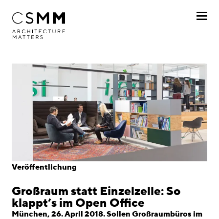
Direkt zum Inhalt
Profil
Leistungen
Projekte
Journal
Awards
Veröffentlichung
Karriere
Großraum statt Einzelzelle: So
Standorte
klappt’s im Open Office
München, 26. April 2018. Sollen Großraumbüros im