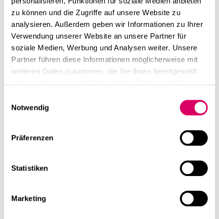
personalisieren, Funktionen für soziale Medien anbieten
eines Großraumbüros
zu können und die Zugriffe auf unsere Website zu
analysieren. Außerdem geben wir Informationen zu Ihrer
Timo Brehme
Verwendung unserer Website an unsere Partner für
soziale Medien, Werbung und Analysen weiter. Unsere
Partner führen diese Informationen möglicherweise mit
weiteren Daten zusammen, die Sie ihnen bereitgestellt
haben oder die sie im Rahmen Ihrer Nutzung der Dienste
gesammelt haben.
Einwilligungsauswahl
Notwendig
Präferenzen
Statistiken
Marketing