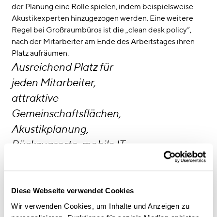
der Planung eine Rolle spielen, indem beispielsweise
Akustikexperten hinzugezogen werden. Eine weitere
Regel bei Großraumbüros ist die „clean desk policy“,
nach der Mitarbeiter am Ende des Arbeitstages ihren
Platz aufräumen.
Ausreichend Platz für
jeden Mitarbeiter,
attraktive
Gemeinschaftsflächen,
Akustikplanung,
Rückzugsorte, mobile IT-
Technik und
abteilungsübergreifende
Workshops sind wichtige
Diese Webseite verwendet Cookies
Garanten fürs Gelingen
Wir verwenden Cookies, um Inhalte und Anzeigen zu