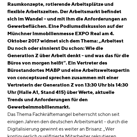
linkedin
instagram
Raumkonzepte, rotierende Arbeitsplätze und
flexible Arbeitszeiten. Der Arbeitsmarkt befindet
Deutsch
sich im Wandel – und mit ihm die Anforderungen an
English
Gewerbeflächen. Eine Podiumsdiskussion auf der
Münchner Immobilienmesse EXPO Real am 4.
Impressum
Oktober 2017 widmet sich dem Thema: „Arbeitest
Datenschutz
Du noch oder sinnierst Du schon: Wie die
Generation Z über Arbeit denkt - und was das für die
Büros von morgen heißt“. Ein Vertreter des
Bürostandortes MABP und eine Arbeitsweltexpertin
von conceptsued sprechen zusammen mit einer
Vertreterin der Generation Z von 13:30 Uhr bis 14:30
Uhr (Halle A1, Stand 415) über Werte, aktuelle
Trends und Anforderungen für den
Gewerbeimmobilienmarkt.
Das Thema Fachkräftemangel beherrscht schon seit
einigen Jahren den deutschen Arbeitsmarkt - durch die
Digitalisierung gewinnt es weiter an Brisanz. „Wer
kontinuierlich qualifizierte Mitarbeiter rekrutieren