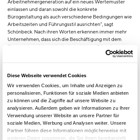
Arbeitnehmergeneration auf ein neues Wertemuster
einlassen und daran sowohl die konkrete
Bürogestaltung als auch verschiedene Bedingungen wie
Arbeitszeiten und Führungsstil ausrichten“, sagt
Schönbeck. Nach ihren Worten erkennen immer mehr
Unternehmen, dass sich die Beschäftigung mit dem
Thema lohnt. „Mangelhaft eingerichtete Büros hemmen
die Konzentration, mindern die Kommunikation und
verschlechtern das Arbeitsklima. Die Investition in
funktionale Bürostrukturen zahlt sich innerhalb kurzer
Diese Webseite verwendet Cookies
Zeit aus – und wirkt sich bei entsprechend
designorientierter Umsetzung auf Themen wie
Wir verwenden Cookies, um Inhalte und Anzeigen zu
Corporate Identity und Mitarbeiterbindung positiv aus.“
personalisieren, Funktionen für soziale Medien anbieten
zu können und die Zugriffe auf unsere Website zu
analysieren. Außerdem geben wir Informationen zu Ihrer
Podiumsdiskussion: „Arbeitest Du noch oder
Verwendung unserer Website an unsere Partner für
sinnierst Du schon: Wie die Generation Z über
soziale Medien, Werbung und Analysen weiter. Unsere
Arbeit denkt – und was das für Büros von morgen
Partner führen diese Informationen möglicherweise mit
heißt“
weiteren Daten zusammen, die Sie ihnen bereitgestellt
Teilnehmer: