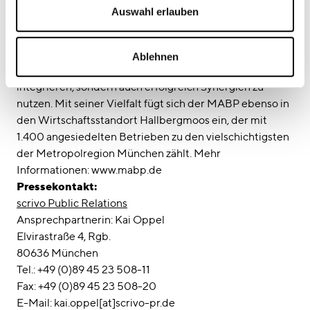
Hightech, Biotech, Media, Automotive, Pharma oder
Auswahl erlauben
Luftfahrt: Auf 186.700 Quadratmetern Bürofläche haben
sich mehr als 250 Unternehmen verschiedenster
Branchen und Größen niedergelassen. Der
Ablehnen
Branchenmix erlaubt es Firmen nicht nur, sich schnell zu
integrieren, sondern auch erfolgreich Synergien zu
nutzen. Mit seiner Vielfalt fügt sich der MABP ebenso in
den Wirtschaftsstandort Hallbergmoos ein, der mit
1.400 angesiedelten Betrieben zu den vielschichtigsten
der Metropolregion München zählt. Mehr
Informationen: www.mabp.de
Pressekontakt:
scrivo Public Relations
Ansprechpartnerin: Kai Oppel
Elvirastraße 4, Rgb.
80636 München
Tel.: +49 (0)89 45 23 508-11
Fax: +49 (0)89 45 23 508-20
E-Mail: kai.oppel[at]scrivo-pr.de