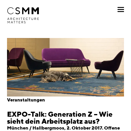
Direkt zum Inhalt
Profil
Leistungen
Projekte
Journal
Awards
Veranstaltungen
Karriere
EXPO-Talk: Generation Z – Wie
Standorte
sieht dein Arbeitsplatz aus?
München / Hallbergmoos, 2. Oktober 2017. Offene