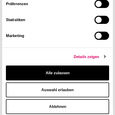
Präferenzen
Leistung
Leistung
Family Offices
Workplace Consulting
Consulting
Statistiken
Marketing
Details zeigen
Alle zulassen
News
Veröffentlichung
ESG: Game Changer?
Nachhaltige
Auswahl erlauben
Bauprojekte: CSMM
hilft mit Revitalisierung
Klimaziele zu erreichen
Ablehnen