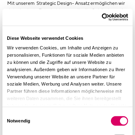
Mit unserem Strategic Design- Ansatz ermöglichen wir
datenbasierte Entscheidungen, die die Gebäude- und
die Organisationsstruktur des Unternehmens
widerspiegeln. So reagieren wir flexibel auf sich
ändernde Funktionsabläufe oder anderweitige
Diese Webseite verwendet Cookies
Anforderungen des Unternehmens und schaffen
nachhaltige und effiziente Strukturen.
Wir verwenden Cookies, um Inhalte und Anzeigen zu
linkedin
personalisieren, Funktionen für soziale Medien anbieten
Diese Seite teilen
zu können und die Zugriffe auf unsere Website zu
analysieren. Außerdem geben wir Informationen zu Ihrer
Weiterführende Inhalte
Verwendung unserer Website an unsere Partner für
soziale Medien, Werbung und Analysen weiter. Unsere
Partner führen diese Informationen möglicherweise mit
weiteren Daten zusammen, die Sie ihnen bereitgestellt
haben oder die sie im Rahmen Ihrer Nutzung der Dienste
gesammelt haben.
Einwilligungsauswahl
Notwendig