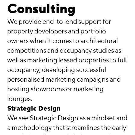
linkedin
instagram
Consulting
Deutsch
We provide end-to-end support for
English
property developers and portfolio
Imprint
owners when it comes to architectural
Data Privacy
competitions and occupancy studies as
well as marketing leased properties to full
occupancy, developing successful
personalised marketing campaigns and
hosting showrooms or marketing
lounges.
Strategic Design
We see Strategic Design as a mindset and
a methodology that streamlines the early