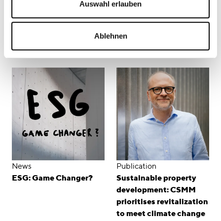
Auswahl erlauben
Services
Services
Ablehnen
Family Offices
Workplace Strategy
Consulting
News
Publication
ESG: Game Changer?
Sustainable property
development: CSMM
prioritises revitalization
to meet climate change