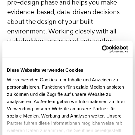
pre-design phase and helps you make
evidence-based, data-driven decisions
about the design of your built
environment. Working closely with all
stakeholders, our consultants gather
comprehensive data about your spatial
configurations and process structures,
focusing on your current as well as future
Diese Webseite verwendet Cookies
needs in terms of workflows and
Wir verwenden Cookies, um Inhalte und Anzeigen zu
personalisieren, Funktionen für soziale Medien anbieten
hierarchies. We curate the insights
zu können und die Zugriffe auf unsere Website zu
gained in this process and present them
analysieren. Außerdem geben wir Informationen zu Ihrer
in a structured way with powerful visuals
Verwendung unserer Website an unsere Partner für
soziale Medien, Werbung und Analysen weiter. Unsere
and a clear-cut strategy for the task at
Partner führen diese Informationen möglicherweise mit
hand.
weiteren Daten zusammen, die Sie ihnen bereitgestellt