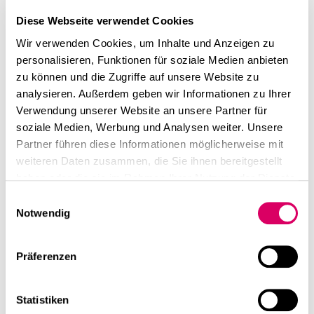
sind kreative
Diese Webseite verwendet Cookies
Bürokonzepte immer mehr
Wir verwenden Cookies, um Inhalte und Anzeigen zu
von Belang.
personalisieren, Funktionen für soziale Medien anbieten
zu können und die Zugriffe auf unsere Website zu
Timo Brehme
analysieren. Außerdem geben wir Informationen zu Ihrer
Verwendung unserer Website an unsere Partner für
soziale Medien, Werbung und Analysen weiter. Unsere
Partner führen diese Informationen möglicherweise mit
weiteren Daten zusammen, die Sie ihnen bereitgestellt
haben oder die sie im Rahmen Ihrer Nutzung der Dienste
gesammelt haben.
Einwilligungsauswahl
Notwendig
Präferenzen
Statistiken