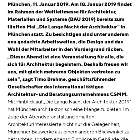
linkedin
instagram
München, 11. Januar 2019. Am 18. Januar 2019 findet
im Rahmen der Weltleitmesse für Architektur,
Deutsch
Materialien und Systeme (BAU 2019) bereits zum
English
fünften Mal „Die Lange Nacht der Architektur“ in
München statt. Zu besichtigen sind unter anderem
Impressum
neu gedachte Arbeitswelten, die Design und das
Datenschutz
Wohl der Mitarbeiter in den Vordergrund rücken.
„Dieser Abend ist eine Veranstaltung für alle, die
sich für Architektur begeistern. Deshalb freuen wir
uns, mit gleich mehreren Objekten vertreten zu
sein“, sagt Timo Brehme, geschäftsführender
Gesellschafter des international tätigen
Architektur- und Beratungsunternehmens CSMM.
Mit Hinblick auf „
Die Lange Nacht der Architektur 2019
“
hat München architektonisch eine Menge zu bieten. Im
Zuge der Abendveranstaltung erhalten
Architekturinteressierte nicht nur die Gelegenheit,
Münchner Bauwerke aus einem anderen Blickwinkel zu
betrachten, sondern ebenso Einblicke in Gebäude, die