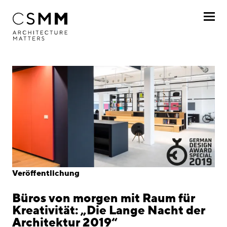
Direkt zum Inhalt
Profil
Leistungen
Projekte
Journal
Awards
Veröffentlichung
Karriere
Büros von morgen mit Raum für
Standorte
Kreativität: „Die Lange Nacht der
Architektur 2019“