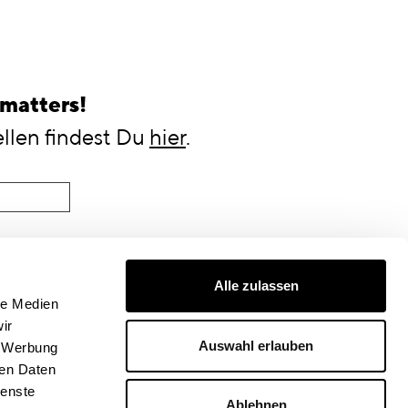
 matters!
llen findest Du
hier
.
Alle zulassen
le Medien
ir
Auswahl erlauben
, Werbung
ren Daten
ienste
Ablehnen