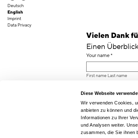
Deutsch
English
Imprint
Data Privacy
Appl
Vielen Dank fü
Einen Überblick
Your name
First name Last name
Your email address
Diese Webseite verwende
Subject
Wir verwenden Cookies, um
anbieten zu können und di
Informationen zu Ihrer Ve
I came across CSMM t
und Analysen weiter. Unse
zusammen, die Sie ihnen b