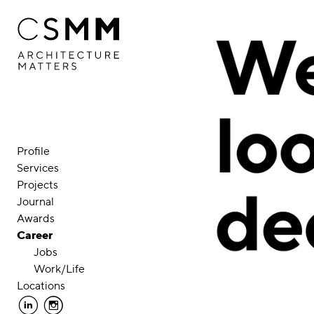
Skip to main content
Profile
Services
Projects
Journal
Awards
Career
Jobs
Work/Life
Locations
linkedin
instagram