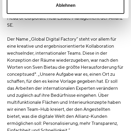
Zusammenarbeit schafft, an dem unternehmerisches
Ablehnen
Denken und Handeln vereint werden“, sagt Dieter Heß,
Head of Corporate Real Estate Management der Allianz
SE.
Der Name „Global Digital Factory“ steht vor allem für
eine kreative und ergebnisorientierte Kollaboration
wechselnder, internationaler Teams. Diese in der
Konzeption der Räume wiederzugeben, war nach den
Worten von Sven Bietau die größte Herausforderung für
conceptsued°. „Unsere Aufgabe war es, einen Ort zu
schaffen, für den es keine Vorlage gegeben hat. Er soll
das Arbeiten der internationalen Experten verändern
und zugleich auf ihre Bedürfnisse eingehen. Über
multifunktionale Flächen und Interieurkonzepte haben
wir einen Team-Hub kreiert, der den Angestellten
bietet, was die digitale Welt den Allianz-Kunden
ermöglichen soll: Personalisierung, mehr Transparenz,
Einfachheit und Schnelligkeit.“