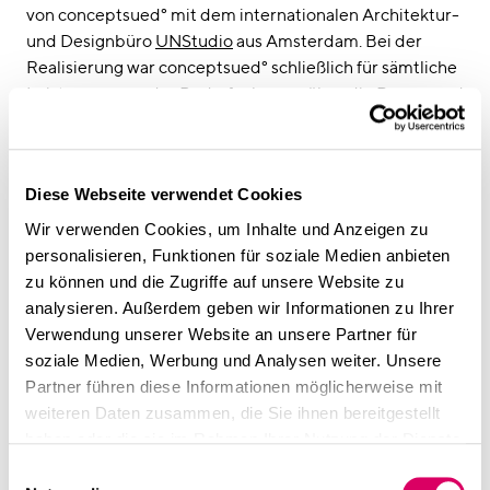
von conceptsued° mit dem internationalen Architektur-
und Designbüro
UNStudio
aus Amsterdam. Bei der
Realisierung war conceptsued° schließlich für sämtliche
Leistungen von der Bedarfsplanung über die Raum- und
Funktionskonzeption bis zur Umsetzung der
Baumaßnahme und die abschließende Möblierung
verantwortlich. Unter Leitung von
Dina Andersen
ist ein
Diese Webseite verwendet Cookies
Bürodesign entstanden, das einem Fabrikloft gleicht,
jedoch die Innovationskraft des digitalen Zeitalters
Wir verwenden Cookies, um Inhalte und Anzeigen zu
überall im Gebäude spiegelt.
personalisieren, Funktionen für soziale Medien anbieten
zu können und die Zugriffe auf unsere Website zu
analysieren. Außerdem geben wir Informationen zu Ihrer
Sven Bietau: „Open Spaces für die Kooperation im Team,
Verwendung unserer Website an unsere Partner für
Lounges zur Begegnung, Rückzugsorte für
soziale Medien, Werbung und Analysen weiter. Unsere
konzentriertes Arbeiten, innovative Lichtsteuerungen:
Partner führen diese Informationen möglicherweise mit
Alle Räume sind so gestaltet, dass ein fließender
weiteren Daten zusammen, die Sie ihnen bereitgestellt
Übergang zwischen ganz verschiedenen
haben oder die sie im Rahmen Ihrer Nutzung der Dienste
Kommunikations- und Arbeitsprozessen möglich ist.
gesammelt haben.
Nahezu jede Oberfläche kann für Visualisierungen
Einwilligungsauswahl