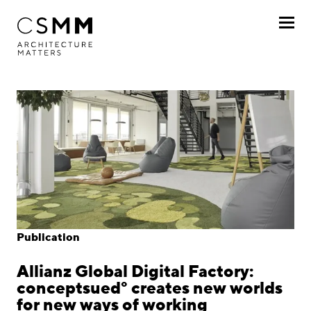
Skip to main content
Profile
Services
Projects
Journal
Awards
Publication
Career
Allianz Global Digital Factory:
Locations
conceptsued° creates new worlds
for new ways of working