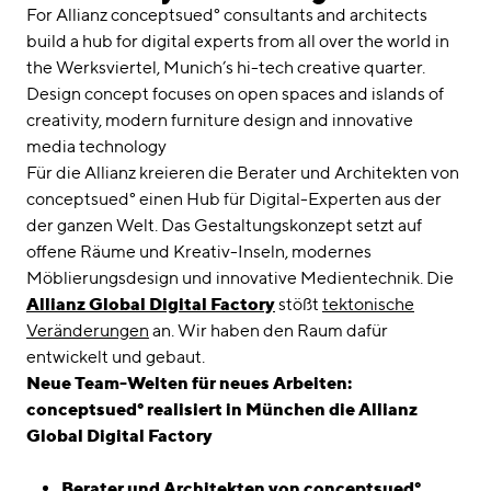
linkedin
instagram
For Allianz conceptsued° consultants and architects
build a hub for digital experts from all over the world in
Deutsch
the Werksviertel, Munich’s hi-tech creative quarter.
English
Design concept focuses on open spaces and islands of
creativity, modern furniture design and innovative
Imprint
media technology
Data Privacy
Für die Allianz kreieren die Berater und Architekten von
conceptsued° einen Hub für Digital-Experten aus der
der ganzen Welt. Das Gestaltungskonzept setzt auf
offene Räume und Kreativ-Inseln, modernes
Möblierungsdesign und innovative Medientechnik. Die
Allianz Global Digital Factory
stößt
tektonische
Veränderungen
an. Wir haben den Raum dafür
entwickelt und gebaut.
Neue Team-Welten für neues Arbeiten:
conceptsued° realisiert in München die Allianz
Global Digital Factory
Berater und Architekten von conceptsued°