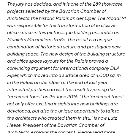
linkedin
instagram
The jury has decided, and it is one of the 289 showcase
projects selected by the Bavarian Chamber of
Deutsch
Architects: the historic Palais an der Oper. The Modal M
English
was responsible for the transformation of exclusive
office space in this picturesque building ensemble on
Imprint
Munich’s Maximilianstraße. The result is a unique
Data Privacy
combination of historic structure and prestigious new
building space. The new design of the building structure
and office space layouts for the Palais proved a
convincing argument for international company DLA
Piper, which moved into a surface area of 4,000 sq. m.
in the Palais an der Oper at the end of last year.
Interested parties can visit the result by joining the
“architect tours” on 25 June 2016. “The ‘architect tours’
not only offer exciting insights into how buildings are
developed, but also the unique opportunity to talk to
the architects who created them in situ,” is how Lutz
Heese, President of the Bavarian Chamber of
Architects, explains the concept.
Please read more