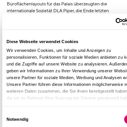
Büroflächenlayouts für das Palais überzeugten die
internationale Sozietät DLA Piper, die Ende letzten
Jahres eine Fläche von 4.000 qm im Palais an der Oper
bezog. „Nach den erfolgreichen Mietverhandlungen
realisierten wir das zuvor speziell auf die Bedürfnisse
der Kanzlei zugeschnittene Bürokonzept“, erzählt Malte
Diese Webseite verwendet Cookies
Tschörtner. „Für die hohen Anforderungen einer
Wir verwenden Cookies, um Inhalte und Anzeigen zu
großflächigen, zusammenhängenden Büronutzung
personalisieren, Funktionen für soziale Medien anbieten zu 
waren zum Teil erhebliche bauliche Eingriffe
und die Zugriffe auf unsere Website zu analysieren. Außerd
notwendig“.
geben wir Informationen zu Ihrer Verwendung unserer Websi
unsere Partner für soziale Medien, Werbung und Analysen we
Modal M plante und steuerte die gesamte Abwicklung –
Unsere Partner führen diese Informationen möglicherweise m
von der Abstimmung mit der Denkmalschutzbehörde
weiteren Daten zusammen, die Sie ihnen bereitgestellt habe
bis hin zur innenarchitektonischen Gesamtgestaltung
die sie im Rahmen Ihrer Nutzung der Dienste gesammelt ha
inklusive Licht- und Möbelkonzept. „Hier haben wir das
ideale Objekt für unsere weitere Entwicklung und
Expansion in unserem Münchener Büro gefunden“, so
Einwilligungsauswahl
Notwendig
Dr. Thomas Jansen,
Office Managing Partner
von DLA
Piper München. „Wir freuen uns sehr darauf, unsere