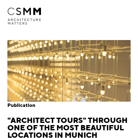
Skip to main content
Profile
Services
Projects
Journal
Awards
Publication
Career
"ARCHITECT TOURS" THROUGH
Locations
ONE OF THE MOST BEAUTIFUL
LOCATIONS IN MUNICH