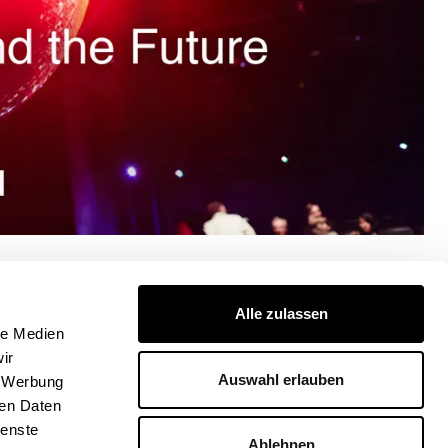
Alle zulassen
le Medien
ers -
ir
Auswahl erlauben
, Werbung
ren Daten
ienste
Ablehnen