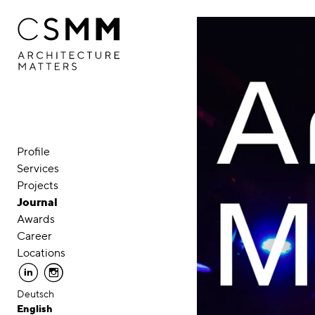
Skip to main content
Profile
Services
Projects
Journal
Awards
Career
Locations
linkedin
instagram
Deutsch
English