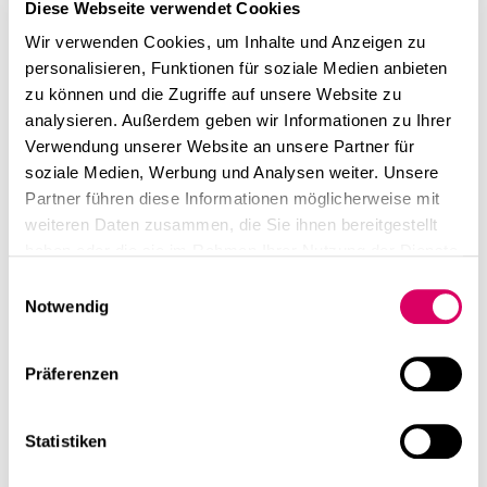
linkedin
instagram
Diese Webseite verwendet Cookies
Winetasting 2024
Wir verwenden Cookies, um Inhalte und Anzeigen zu
Deutsch
personalisieren, Funktionen für soziale Medien anbieten
@CSMM
English
zu können und die Zugriffe auf unsere Website zu
analysieren. Außerdem geben wir Informationen zu Ihrer
Imprint
At CSMM, it’s not just about architecture – it’s about
Verwendung unserer Website an unsere Partner für
bringing people together. Our recent wine-tasting event
Data Privacy
soziale Medien, Werbung und Analysen weiter. Unsere
once again highlighted the value of a relaxed
Partner führen diese Informationen möglicherweise mit
atmosphere for inspiring exchanges and fresh
weiteren Daten zusammen, die Sie ihnen bereitgestellt
perspectives.
haben oder die sie im Rahmen Ihrer Nutzung der Dienste
Engaging guests and stimulating conversations made
gesammelt haben.
Einwilligungsauswahl
the evening truly special. There was plenty of guessing,
Notwendig
tasting, laughing, and lively discussions.
Thank you to everyone who joined us. We’re already
looking forward to the next one!
Präferenzen
linkedin
Share this page
Statistiken