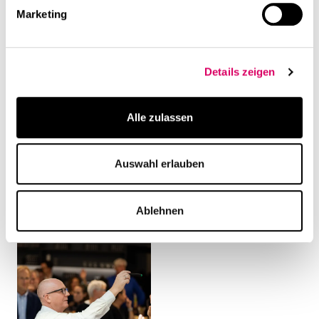
Related Content
Marketing
Details zeigen
Alle zulassen
Auswahl erlauben
Events
Events
CSMM Summer Event at
1000 Satellites @CSMM
Warsaw
Ablehnen